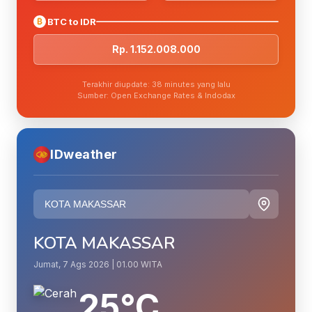
₿
BTC to IDR
Rp. 1.152.008.000
Terakhir diupdate: 38 minutes yang lalu
Sumber: Open Exchange Rates & Indodax
IDweather
KOTA MAKASSAR
Jumat, 7 Ags 2026 | 01.00 WITA
25°C