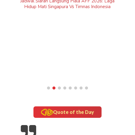
Laga
ia
inframe
5 Fakta Unik Kerak Telor, Kuliner Legendaris Khas
Betawi
Quote of the Day