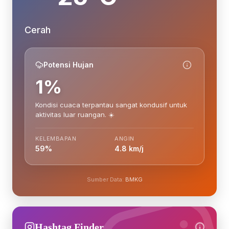
Cerah
Potensi Hujan
1%
Kondisi cuaca terpantau sangat kondusif untuk
aktivitas luar ruangan. ☀️
KELEMBAPAN
ANGIN
59%
4.8 km/j
Sumber Data:
BMKG
Hashtag Finder