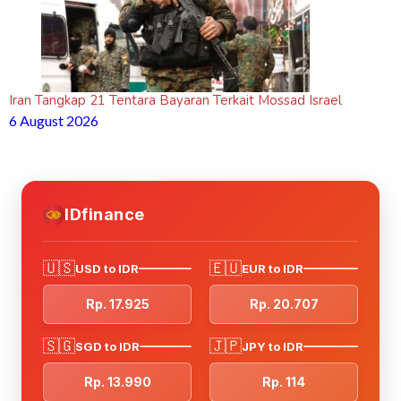
Iran Tangkap 21 Tentara Bayaran Terkait Mossad Israel
6 August 2026
IDfinance
🇺🇸
🇪🇺
USD to IDR
EUR to IDR
Rp. 17.925
Rp. 20.707
🇸🇬
🇯🇵
SGD to IDR
JPY to IDR
Rp. 13.990
Rp. 114