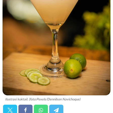
Ilustrasi koktail. (foto:Pexels/Dennilson Navichoque)