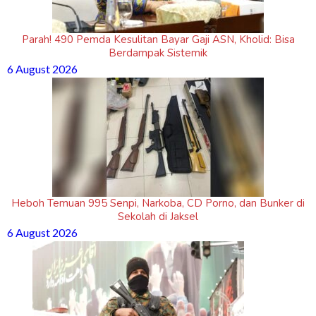
Parah! 490 Pemda Kesulitan Bayar Gaji ASN, Kholid: Bisa
Berdampak Sistemik
6 August 2026
Heboh Temuan 995 Senpi, Narkoba, CD Porno, dan Bunker di
Sekolah di Jaksel
6 August 2026