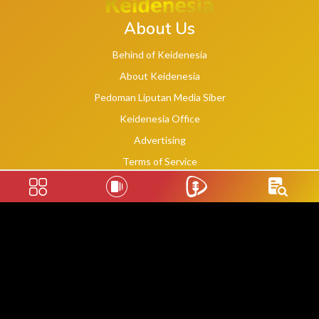
About Us
Behind of Keidenesia
About Keidenesia
Pedoman Liputan Media Siber
Keidenesia Office
Advertising
Terms of Service
Privacy Policy
Social Links
2020 -
2026
©
keidenesia.tv
WebDev By Makassar Website