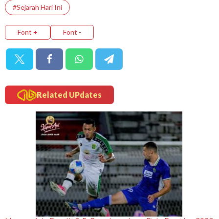
#Sejarah Hari Ini
Font +
Font -
Related UPdates