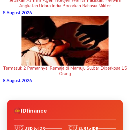
Jebakan Asmara Agen Intelijen Wanita Pakistan, Perwira
Angkatan Udara India Bocorkan Rahasia Militer
8 August 2026
Termasuk 2 Pamannya, Remaja di Mamuju Sulbar Diperkosa 15
Orang
8 August 2026
IDfinance
🇺🇸
🇪🇺
USD to IDR
EUR to IDR