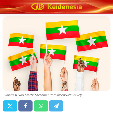
Ilustrasi Hari Martir Myanmar (foto:freepik/rawpixel)