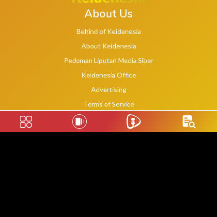
About Us
Behind of Keidenesia
About Keidenesia
Pedoman Liputan Media Siber
Keidenesia Office
Advertising
Terms of Service
Privacy Policy
Social Links
2020 -
2026
©
keidenesia.tv
WebDev By Makassar Website