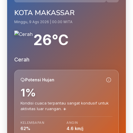
KOTA MAKASSAR
Minggu, 9 Ags 2026 | 00.00 WITA
26°C
Cerah
Potensi Hujan
1%
Kondisi cuaca terpantau sangat kondusif untuk
aktivitas luar ruangan. ☀️
KELEMBAPAN
ANGIN
62%
4.6 km/j