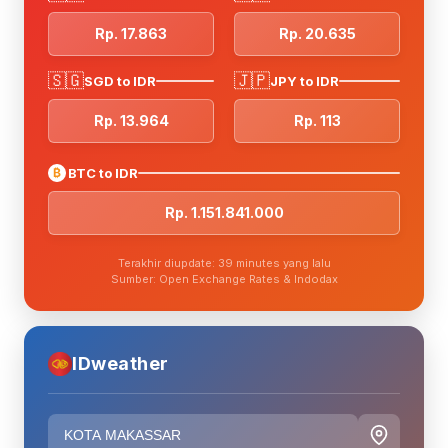
Rp. 17.863
Rp. 20.635
🇸🇬
🇯🇵
SGD to IDR
JPY to IDR
Rp. 13.964
Rp. 113
₿
BTC to IDR
Rp. 1.151.841.000
Terakhir diupdate: 39 minutes yang lalu
Sumber: Open Exchange Rates & Indodax
IDweather