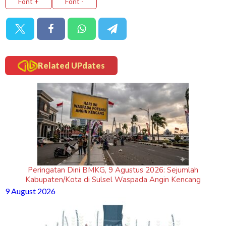
Font +
Font -
Related UPdates
Peringatan Dini BMKG, 9 Agustus 2026: Sejumlah
Kabupaten/Kota di Sulsel Waspada Angin Kencang
9 August 2026