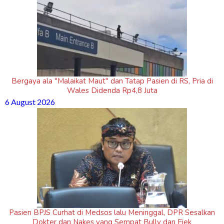
Bergaya ala "Malaikat Maut" dan Tatap Pasien di RS, Pria di
Wales Didenda Rp4,8 Juta
6 August 2026
Pasien BPJS Curhat di Medsos lalu Meninggal, DPR Sesalkan
Dokter dan Nakes yang Sempat Bully dan Ejek