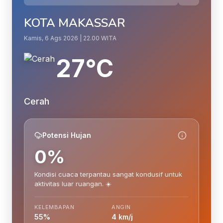
KOTA MAKASSAR
Kamis, 6 Ags 2026 | 22.00 WITA
27°C
Cerah
Potensi Hujan
0%
Kondisi cuaca terpantau sangat kondusif untuk
aktivitas luar ruangan. ☀️
KELEMBAPAN
ANGIN
55%
4 km/j