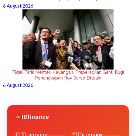
6 August 2026
Tidak Tarik Menteri Keuangan, Praperadilan Ganti Rugi
Penangkapan Roy Suryo Ditolak
6 August 2026
IDfinance
🇺🇸
🇪🇺
USD to IDR
EUR to IDR