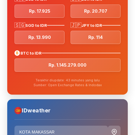
Rp. 17.925
Rp. 20.707
🇸🇬
🇯🇵
SGD to IDR
JPY to IDR
Rp. 13.990
Rp. 114
₿
BTC to IDR
Rp. 1.145.279.000
Terakhir diupdate: 43 minutes yang lalu
Sumber: Open Exchange Rates & Indodax
IDweather