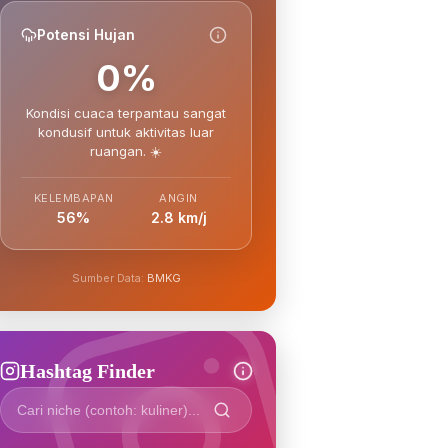
Potensi Hujan
0%
Kondisi cuaca terpantau sangat
kondusif untuk aktivitas luar
ruangan. ☀️
KELEMBAPAN
ANGIN
56%
2.8 km/j
Sumber Data:
BMKG
Hashtag Finder