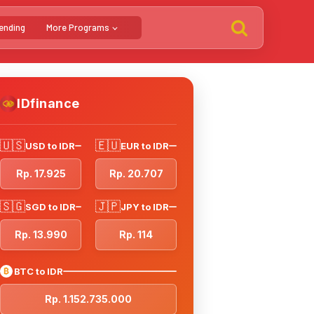
ending
More Programs
IDfinance
🇺🇸
🇪🇺
USD to IDR
EUR to IDR
Rp. 17.925
Rp. 20.707
🇸🇬
🇯🇵
SGD to IDR
JPY to IDR
Rp. 13.990
Rp. 114
₿
BTC to IDR
Rp. 1.152.735.000