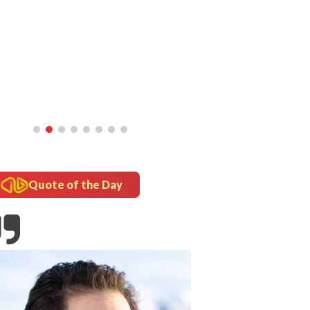
inframe
5 Fakta Unik Kerak Telor, Kuliner
Legendaris Khas Betawi
Quote of the Day