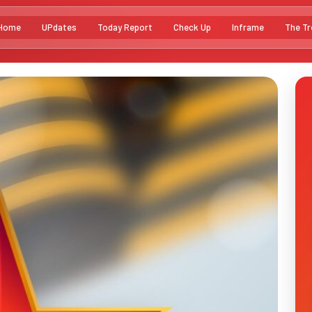
Home
UPdates
Today Report
Check Up
Inframe
The Tr