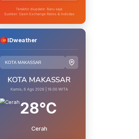
Terakhir diupdate: Baru saja
Sumber: Open Exchange Rates & Indodax
IDweather
KOTA MAKASSAR
Kamis, 6 Ags 2026 | 19.00 WITA
28°C
Cerah