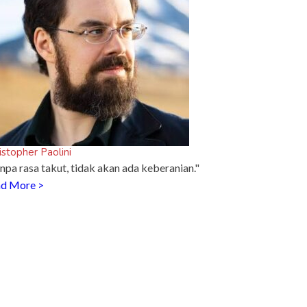
istopher Paolini
npa rasa takut, tidak akan ada keberanian."
d More >