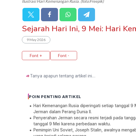
Ilustrasi Hari Kemenangan Rusia. (foto:Freepik)
Sejarah Hari Ini, 9 Mei: Hari 
9 May 2026
Font +
Font -
✦
POIN PENTING ARTIKEL
Hari Kemenangan Rusia diperingati setiap tanggal 9
Jerman dalam Perang Dunia II.
Penyerahan Jerman secara resmi terjadi pada tangg
tanggal 9 Mei karena perbedaan waktu.
Pemimpin Uni Soviet, Joseph Stalin, awalnya mengab
yang terjadi selama perang.