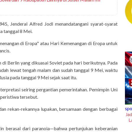
945, Jenderal Alfred Jodl menandatangani syarat-syarat
a tanggal 8 Mei.
menangan di Eropa" atau Hari Kemenangan di Eropa untuk
ncis.
di Berlin yang dikuasai Soviet pada hari berikutnya. Pada
udah lewat tengah malam dan sudah tanggal 9 Mei, waktu
ia pada tanggal 9 Mei sejak saat itu.
erpretasi seiring pergantian pemerintahan. Pemimpin Uni
peristiwa tersebut.
ngkungan Hidup Puji
sportsholic
ia dan rekan-rekannya lupakan, bersamaan dengan berbagai
A Tamangapa Makassar
Jadwal Siaran Langsung Piala AFF 202
Laga Hidup Mati Singapura Vs Timna
Indonesia
n berasal dari paranoia—bahwa pertunjukan keberanian