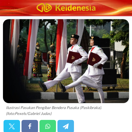
Ilustrasi Pasukan Pengibar Bendera Pusaka (Paskibraka).
(foto:Pexels/Gabriel Judas)