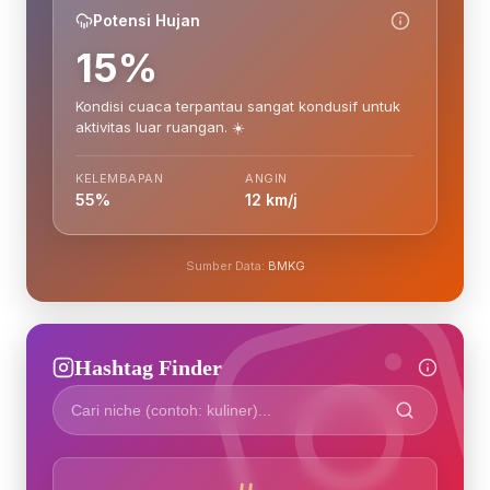
Potensi Hujan
15%
Kondisi cuaca terpantau sangat kondusif untuk
aktivitas luar ruangan. ☀️
KELEMBAPAN
ANGIN
55%
12 km/j
Sumber Data:
BMKG
Hashtag Finder