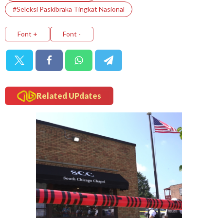
#seleksi Paskibraka Tingkat Nasional
Font +
Font -
Related UPdates