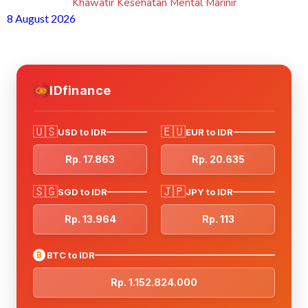
Khawatir Kesehatan Mental Marinir
8 August 2026
IDfinance
🇺🇸
🇪🇺
USD to IDR
EUR to IDR
Rp. 17.863
Rp. 20.635
🇸🇬
🇯🇵
SGD to IDR
JPY to IDR
Rp. 13.964
Rp. 113
₿
BTC to IDR
Rp. 1.152.824.000