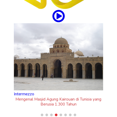
updates
“Om Telolet Om” Go Internasional Lewat Single
"Honk!" No Na
sia yang