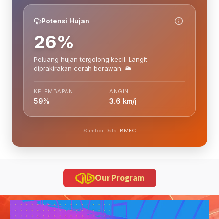
Potensi Hujan
26%
Peluang hujan tergolong kecil. Langit
diprakirakan cerah berawan. 🌥️
KELEMBAPAN
ANGIN
59%
3.6 km/j
Sumber Data:
BMKG
Our Program