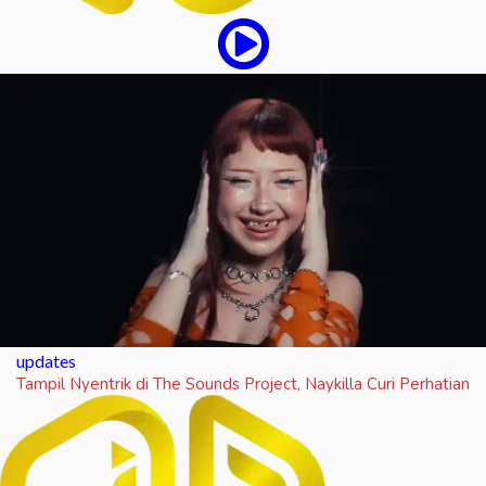
updates
Tampil Nyentrik di The Sounds Project, Naykilla Curi Perhatian