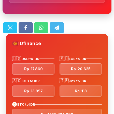
IDfinance
🇺🇸
🇪🇺
USD to IDR
EUR to IDR
Rp. 17.860
Rp. 20.625
🇸🇬
🇯🇵
SGD to IDR
JPY to IDR
Rp. 13.957
Rp. 113
₿
BTC to IDR