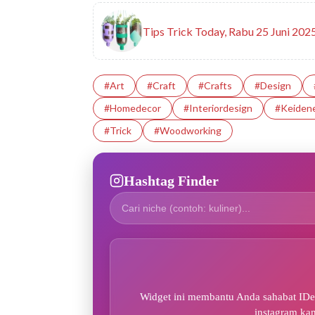
Tips Trick Today, Rabu 25 Juni 202
#art
#Craft
#crafts
#design
#homedecor
#interiordesign
#Keidene
#trick
#woodworking
Hashtag Finder
Widget ini membantu Anda sahabat IDen
instagram ka