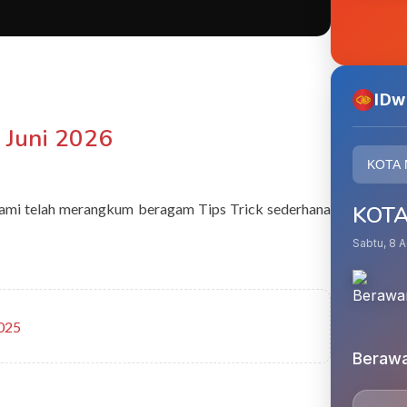
IDw
9 Juni 2026
 kami telah merangkum beragam Tips Trick sederhana
KOT
Sabtu, 8 
2025
Beraw