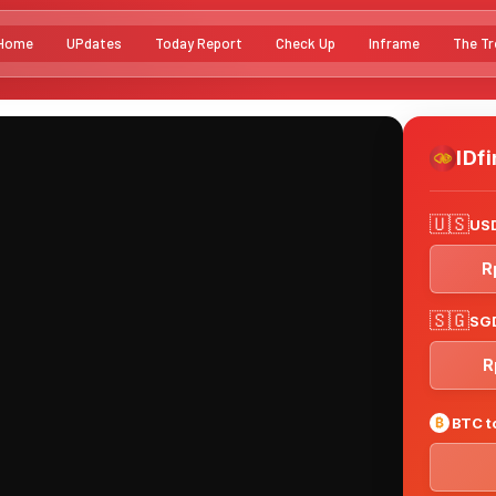
Home
UPdates
Today Report
Check Up
Inframe
The Tr
IDf
🇺🇸
USD
R
🇸🇬
SGD
R
₿
BTC t