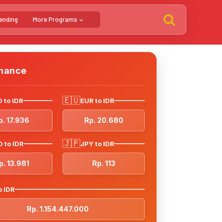
ending
More Programs
inance
🇪🇺
 to IDR
EUR to IDR
p. 17.936
Rp. 20.680
🇯🇵
 to IDR
JPY to IDR
p. 13.981
Rp. 113
o IDR
Rp. 1.154.447.000