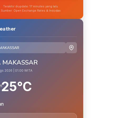
Terakhir diupdate: 17 minutes yang lalu
Sumber: Open Exchange Rates & Indodax
eather
A MAKASSAR
Ags 2026 | 01.00 WITA
25°C
an