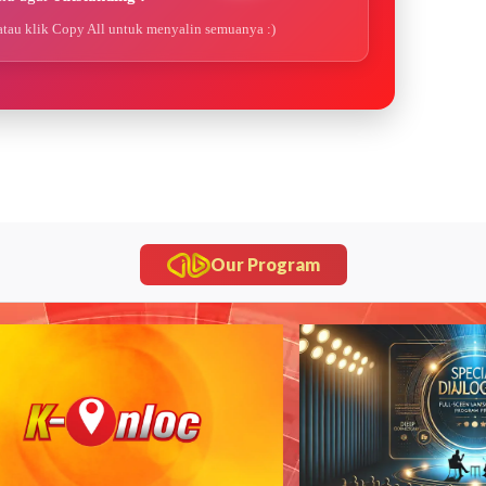
atau klik Copy All untuk menyalin semuanya :)
Our Program