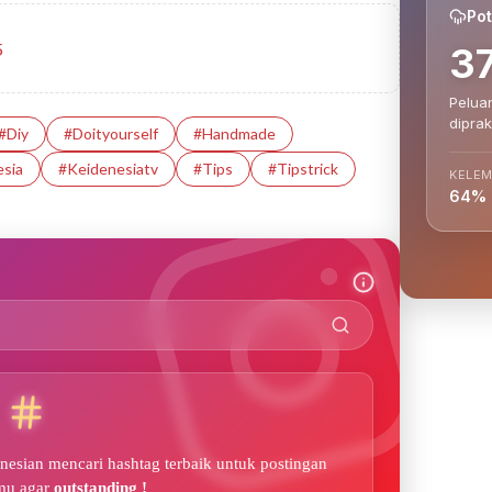
Pot
5
3
Peluan
diprak
#diy
#doityourself
#handmade
sia
#Keidenesiatv
#tips
#tipstrick
KELE
64%
esian mencari hashtag terbaik untuk postingan
mu agar
outstanding !