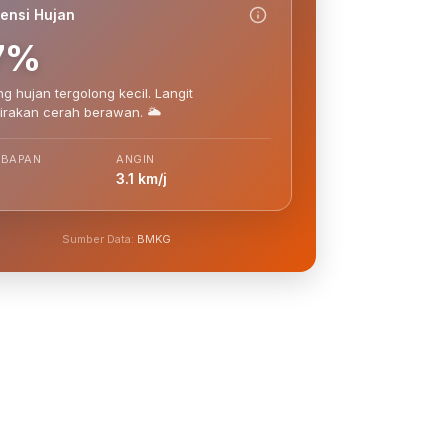
ensi Hujan
7%
g hujan tergolong kecil. Langit
irakan cerah berawan. 🌥️
MBAPAN
ANGIN
3.1 km/j
Sumber Data:
BMKG