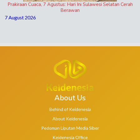
Prakiraan Cuaca, 7 Agustus: Hari Ini Sulawesi Selatan Cerah
Berawan
7 August 2026
About Us
Behind of Keidenesia
About Keidenesia
Pedoman Liputan Media Siber
Keidenesia Office