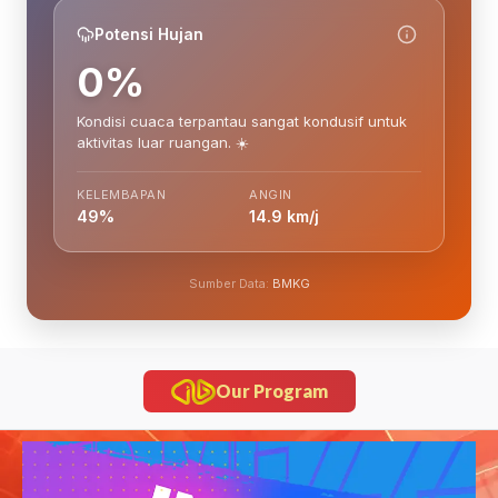
Potensi Hujan
0%
Kondisi cuaca terpantau sangat kondusif untuk
aktivitas luar ruangan. ☀️
KELEMBAPAN
ANGIN
49%
14.9 km/j
Sumber Data:
BMKG
Our Program