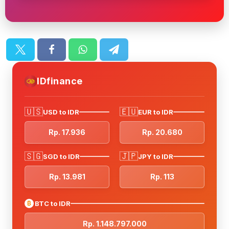
IDfinance
🇺🇸
🇪🇺
USD to IDR
EUR to IDR
Rp. 17.936
Rp. 20.680
🇸🇬
🇯🇵
SGD to IDR
JPY to IDR
Rp. 13.981
Rp. 113
₿
BTC to IDR
Rp. 1.148.797.000