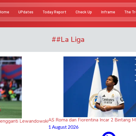
Home
UPdates
Today Report
Check Up
Inframe
The Tr
#
#La Liga
AS Roma dan Fiorentina Incar 2 Bintang 
u Pengganti Lewandowski
1 August 2026