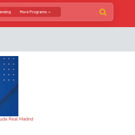
ending
More Programs
Muda Real Madrid