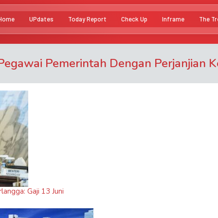
Home
UPdates
Today Report
Check Up
Inframe
The Tr
Pegawai Pemerintah Dengan Perjanjian K
angga: Gaji 13 Juni