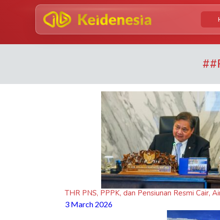
#
#
THR PNS, PPPK, dan Pensiunan Resmi Cair, Airl
3 March 2026