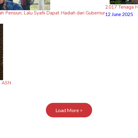
2.017 Tenaga Ho
dah Pensiun, Lalu Syafii Dapat Hadiah dari Gubernur
12 June 2025
U ASN
Load More >