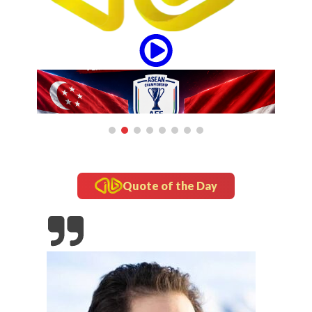
Quote of the Day
26: Laga
onesia