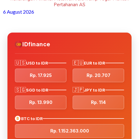
Pertahanan AS
6 August 2026
IDfinance
🇺🇸
🇪🇺
USD to IDR
EUR to IDR
Rp. 17.925
Rp. 20.707
🇸🇬
🇯🇵
SGD to IDR
JPY to IDR
Rp. 13.990
Rp. 114
₿
BTC to IDR
Rp. 1.152.363.000