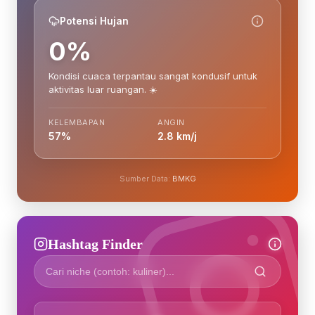
Potensi Hujan
0%
Kondisi cuaca terpantau sangat kondusif untuk
aktivitas luar ruangan. ☀️
KELEMBAPAN
ANGIN
57%
2.8 km/j
Sumber Data:
BMKG
Hashtag Finder