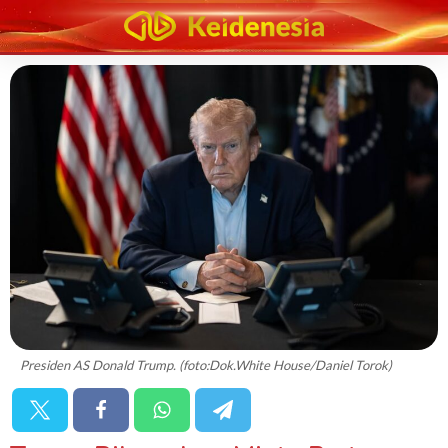
Presiden AS Donald Trump. (foto:Dok.White House/Daniel Torok)