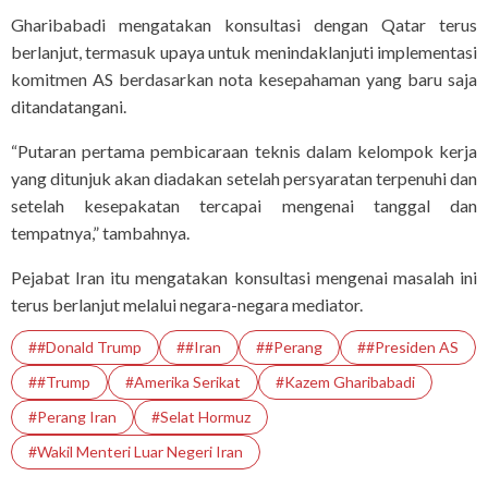
Gharibabadi mengatakan konsultasi dengan Qatar terus
berlanjut, termasuk upaya untuk menindaklanjuti implementasi
komitmen AS berdasarkan nota kesepahaman yang baru saja
ditandatangani.
“Putaran pertama pembicaraan teknis dalam kelompok kerja
yang ditunjuk akan diadakan setelah persyaratan terpenuhi dan
setelah kesepakatan tercapai mengenai tanggal dan
tempatnya,” tambahnya.
Pejabat Iran itu mengatakan konsultasi mengenai masalah ini
terus berlanjut melalui negara-negara mediator.
##Donald Trump
##Iran
##Perang
##Presiden AS
##Trump
#Amerika Serikat
#Kazem Gharibabadi
#Perang Iran
#Selat Hormuz
#Wakil Menteri Luar Negeri Iran