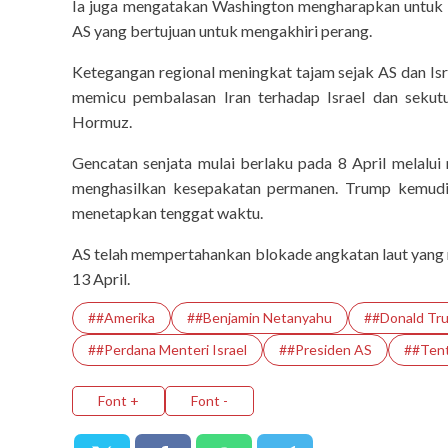
Ia juga mengatakan Washington mengharapkan untuk 
AS yang bertujuan untuk mengakhiri perang.
Ketegangan regional meningkat tajam sejak AS dan Isr
memicu pembalasan Iran terhadap Israel dan sekut
Hormuz.
Gencatan senjata mulai berlaku pada 8 April melalui
menghasilkan kesepakatan permanen. Trump kemudi
menetapkan tenggat waktu.
AS telah mempertahankan blokade angkatan laut yang me
13 April.
##Amerika
##Benjamin Netanyahu
##Donald Tr
##Perdana Menteri Israel
##Presiden AS
##Tent
Font +
Font -