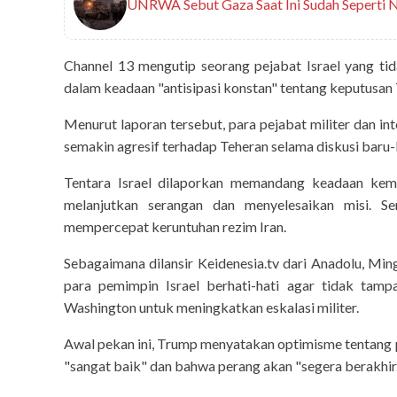
UNRWA Sebut Gaza Saat Ini Sudah Seperti Ne
Channel 13 mengutip seorang pejabat Israel yang t
dalam keadaan "antisipasi konstan" tentang keputusan
Menurut laporan tersebut, para pejabat militer dan i
semakin agresif terhadap Teheran selama diskusi baru-b
Tentara Israel dilaporkan memandang keadaan kema
melanjutkan serangan dan menyelesaikan misi. 
mempercepat keruntuhan rezim Iran.
Sebagaimana dilansir Keidenesia.tv dari Anadolu, M
para pemimpin Israel berhati-hati agar tidak ta
tipstrick
Washington untuk meningkatkan eskalasi militer.
Tips Trick Today, Juma
Awal pekan ini, Trump menyatakan optimisme tentang 
"sangat baik" dan bahwa perang akan "segera berakhir.