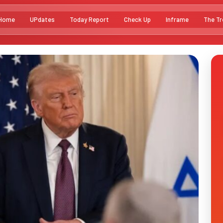
Home
UPdates
Today Report
Check Up
Inframe
The Tr