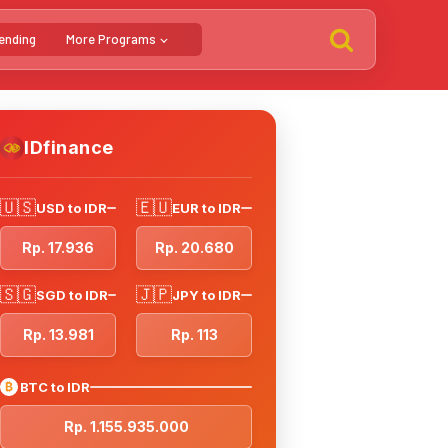
ending
More Programs
IDfinance
🇺🇸
🇪🇺
USD to IDR
EUR to IDR
Rp. 17.936
Rp. 20.680
🇸🇬
🇯🇵
SGD to IDR
JPY to IDR
Rp. 13.981
Rp. 113
₿
BTC to IDR
Rp. 1.155.935.000