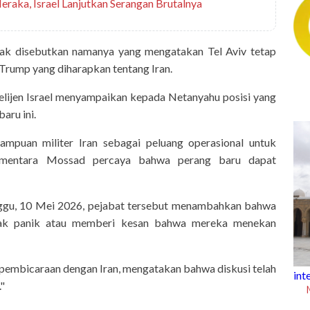
raka, Israel Lanjutkan Serangan Brutalnya
idak disebutkan namanya yang mengatakan Tel Aviv tetap
 Trump yang diharapkan tentang Iran.
ntelijen Israel menyampaikan kepada Netanyahu posisi yang
aru ini.
mpuan militer Iran sebagai peluang operasional untuk
Sementara Mossad percaya bahwa perang baru dapat
inggu, 10 Mei 2026, pejabat tersebut menambahkan bahwa
mpak panik atau memberi kesan bahwa mereka menekan
up
t 7 Agustus 2026
pembicaraan dengan Iran, mengatakan bahwa diskusi telah
intermezzo
"
Mengenal Masjid Agung Kairouan di
Tunisia yang Berusia 1.300 Tahun