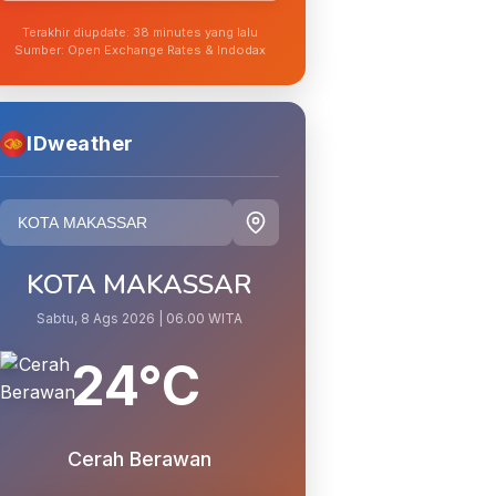
Terakhir diupdate: 38 minutes yang lalu
Sumber: Open Exchange Rates & Indodax
IDweather
KOTA MAKASSAR
Sabtu, 8 Ags 2026 | 06.00 WITA
24°C
Cerah Berawan