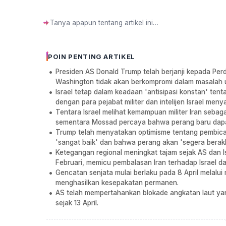
✦
POIN PENTING ARTIKEL
Presiden AS Donald Trump telah berjanji kepada Pe
Washington tidak akan berkompromi dalam masalah u
Israel tetap dalam keadaan 'antisipasi konstan' ten
dengan para pejabat militer dan intelijen Israel me
Tentara Israel melihat kemampuan militer Iran sebag
sementara Mossad percaya bahwa perang baru dapa
Trump telah menyatakan optimisme tentang pembica
'sangat baik' dan bahwa perang akan 'segera berakh
Ketegangan regional meningkat tajam sejak AS dan 
Februari, memicu pembalasan Iran terhadap Israel da
Gencatan senjata mulai berlaku pada 8 April melalui 
menghasilkan kesepakatan permanen.
AS telah mempertahankan blokade angkatan laut yang
sejak 13 April.