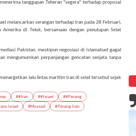
menerima tanggapan Teheran "segera" terhadap proposal
ael melancarkan serangan terhadap Iran pada 28 Februari,
u Amerika di Teluk, bersamaan dengan penutupan Selat
 mediasi Pakistan, meskipun negosiasi di Islamabad gagal
an mengumumkan perpanjangan gencatan senjata tanpa
nargetkan lalu lintas maritim Iran di selat tersebut sejak
ump
##Iran
##Israel
##Perang
ara Israel
#Mossad
#Perang Iran