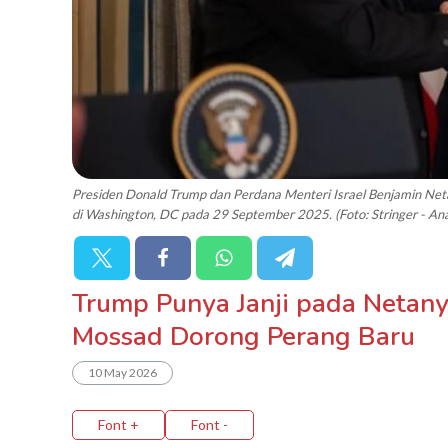
Presiden Donald Trump dan Perdana Menteri Israel Benjamin Net
di Washington, DC pada 29 September 2025. (Foto: Stringer - An
Trump Punya Janji pada Netanya
Mossad Dorong Perang Baru
10 May 2026
Font +
Font -