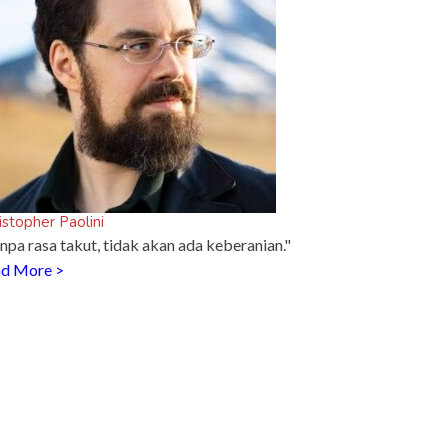
istopher Paolini
npa rasa takut, tidak akan ada keberanian."
d More >