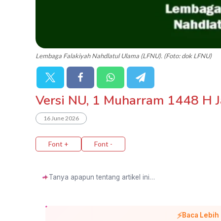
Lembaga Falakiyah Nahdlatul Ulama (LFNU). (Foto: dok LFNU)
Versi NU, 1 Muharram 1448 H J
16 June 2026
Font +
Font -
✦
⚡
Baca Lebih