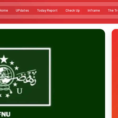
Home
UPdates
Today Report
Check Up
Inframe
The Tr