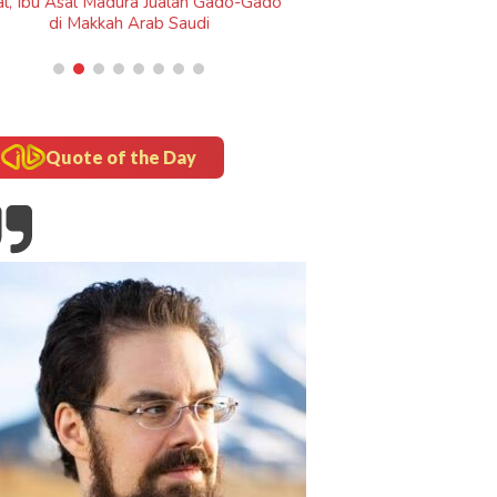
Madura Jualan Gado-Gado
kah Arab Saudi
Quote of the Day