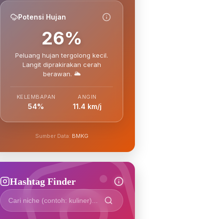
Potensi Hujan
26%
Peluang hujan tergolong kecil.
Langit diprakirakan cerah
berawan. 🌥️
KELEMBAPAN
ANGIN
54%
11.4 km/j
Sumber Data:
BMKG
Hashtag Finder