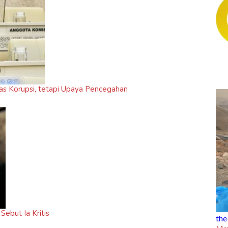
as Korupsi, tetapi Upaya Pencegahan
Sebut Ia Kritis
the-trending
the-cinema