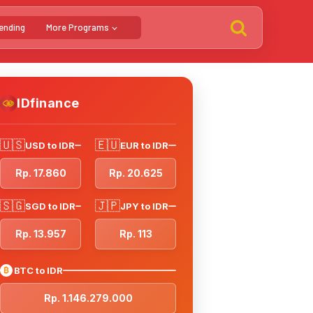
ending
More Programs
IDfinance
🇺🇸
🇪🇺
USD to IDR
EUR to IDR
Rp. 17.860
Rp. 20.625
🇸🇬
🇯🇵
SGD to IDR
JPY to IDR
Rp. 13.957
Rp. 113
₿
BTC to IDR
Rp. 1.146.279.000