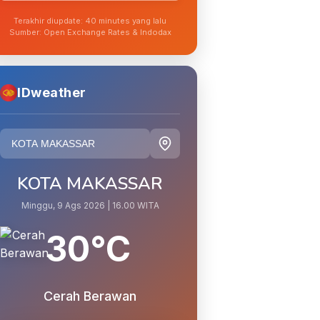
Terakhir diupdate: 40 minutes yang lalu
Sumber: Open Exchange Rates & Indodax
IDweather
KOTA MAKASSAR
Minggu, 9 Ags 2026 | 16.00 WITA
30°C
Cerah Berawan