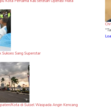
pu Kota Pertama Kali setelah Operasi Mata
Chr
"Ta
Loa
ik Sukses Sang Superstar
upaten/Kota di Sulsel Waspada Angin Kencang