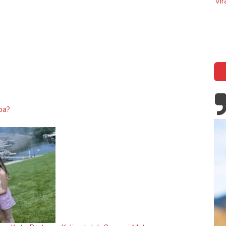
Viral, Ibu Asal 
Film Lucky Strike, Kisah Kapten John
di Mak
Castle di Battle of The Bulge
pa?