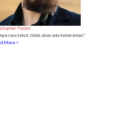
istopher Paolini
npa rasa takut, tidak akan ada keberanian."
d More >