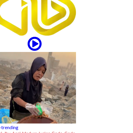
updates
Tampil Nyentrik di The Sounds Project
Naykilla Curi Perhatian