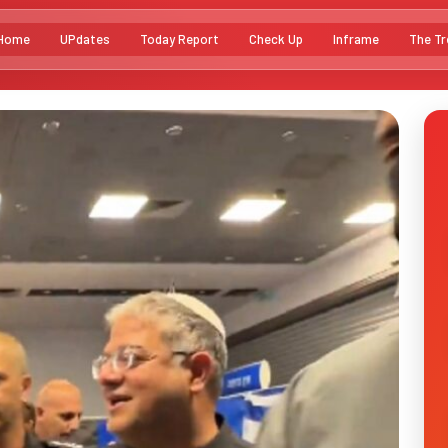
Home
UPdates
Today Report
Check Up
Inframe
The Tr