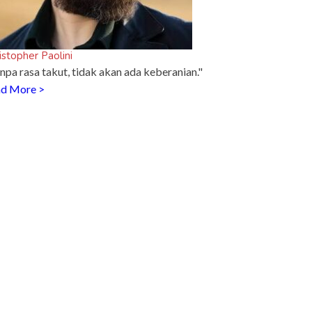
istopher Paolini
npa rasa takut, tidak akan ada keberanian."
d More >