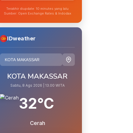
Terakhir diupdate: 10 minutes yang lalu
Sumber: Open Exchange Rates & Indodax
IDweather
KOTA MAKASSAR
Sabtu, 8 Ags 2026 | 13.00 WITA
32°C
Cerah