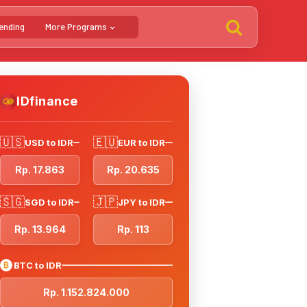
ending
More Programs
IDfinance
🇺🇸
🇪🇺
USD to IDR
EUR to IDR
Rp. 17.863
Rp. 20.635
🇸🇬
🇯🇵
SGD to IDR
JPY to IDR
Rp. 13.964
Rp. 113
₿
BTC to IDR
Rp. 1.152.824.000