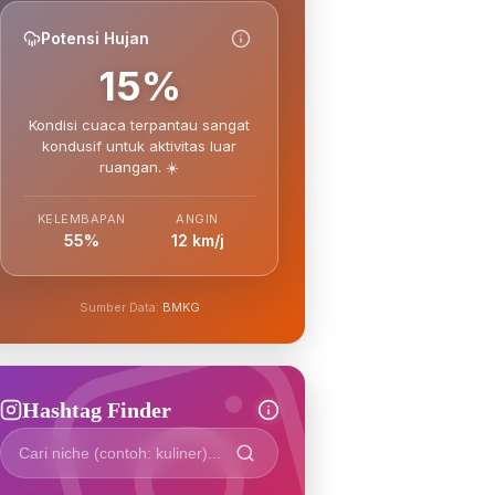
Potensi Hujan
15%
Kondisi cuaca terpantau sangat
kondusif untuk aktivitas luar
ruangan. ☀️
KELEMBAPAN
ANGIN
55%
12 km/j
Sumber Data:
BMKG
Hashtag Finder