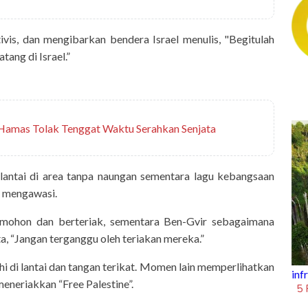
vis, dan mengibarkan bendera Israel menulis, "Begitulah
ang di Israel.”
, Hamas Tolak Tenggat Waktu Serahkan Senjata
 lantai di area tanpa naungan sementara lagu kebangsaan
a mengawasi.
emohon dan berteriak, sementara Ben-Gvir sebagaimana
ta, “Jangan terganggu oleh teriakan mereka.”
ahi di lantai dan tangan terikat. Momen lain memperlihatkan
inframe
lic
meneriakkan “Free Palestine”.
5 Fakta Unik Air Terjun Tumpa
 Araujo Tinggalkan Barcelona,
Lumajang Jawa Timur
i Dipinjamkan ke Liverpool