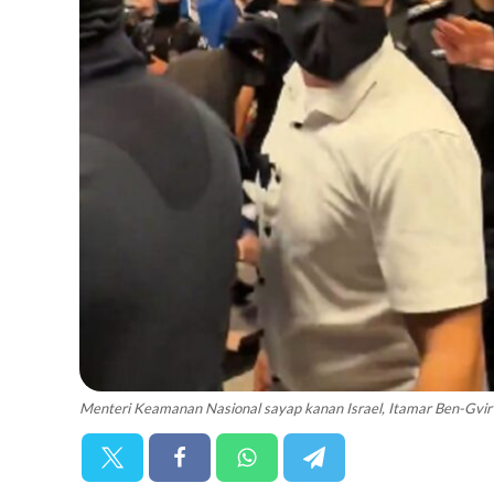
Menteri Keamanan Nasional sayap kanan Israel, Itamar Ben-Gvir d