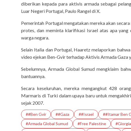
diberikan kepada para aktivis armada sebagai pela
Luar Negeri Portugal, Paulo Rangel di X.
Pemerintah Portugal mengatakan mereka akan secara
protes, dan meminta klarifikasi Israel atas apa yan
warga negara.
Selain Italia dan Portugal, Haaretz melaporkan bahwa
video ejekan Ben-Gvir terhadap Aktivis Armada Gaza 
Sebelumnya, Armada Global Sumud mengklaim bahwa I
bantuannya.
Secara keseluruhan, mereka mengangkut 428 orang
Marmaris di Turki dalam upaya baru untuk mengakhiri 
sejak 2007.
##Ben Gvir
##Gaza
##Israel
##Itamar Ben G
#Armada Global Sumud
#Free Palestine
#Giorgia