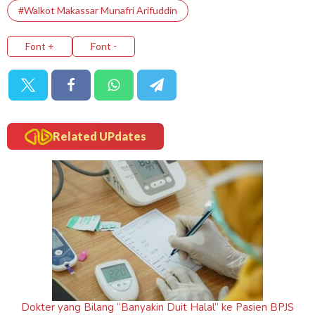
#Walkot Makassar Munafri Arifuddin
Font +
Font -
Related UPdates
Dokter yang Bilang “Banyakin Duit Halal” ke Pasien BPJS