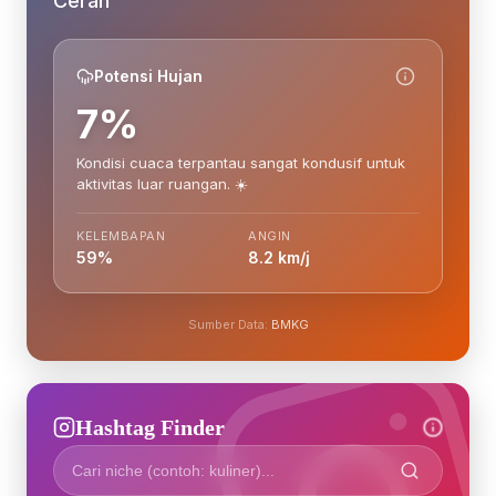
Cerah
Potensi Hujan
7%
Kondisi cuaca terpantau sangat kondusif untuk
aktivitas luar ruangan. ☀️
KELEMBAPAN
ANGIN
59%
8.2 km/j
Sumber Data:
BMKG
Hashtag Finder