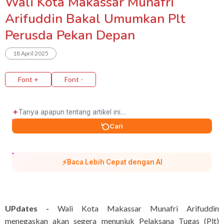
Wali Kota Makassar Munafri
Arifuddin Bakal Umumkan Plt
Perusda Pekan Depan
18 April 2025
Font +
Font -
✦
Cari
⚡
Baca Lebih Cepat dengan AI
UPdates -
Wali Kota Makassar Munafri Arifuddin
menegaskan akan segera menunjuk Pelaksana Tugas (Plt)