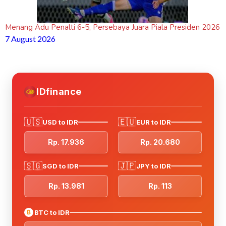
Menang Adu Penalti 6-5, Persebaya Juara Piala Presiden 2026
7 August 2026
IDfinance
🇺🇸
🇪🇺
USD to IDR
EUR to IDR
Rp. 17.936
Rp. 20.680
🇸🇬
🇯🇵
SGD to IDR
JPY to IDR
Rp. 13.981
Rp. 113
₿
BTC to IDR