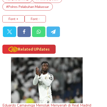
#Polres Pelabuhan Makassar
Font +
Font -
Related UPdates
Eduardo Camavinga Menolak Menyerah di Real Madrid