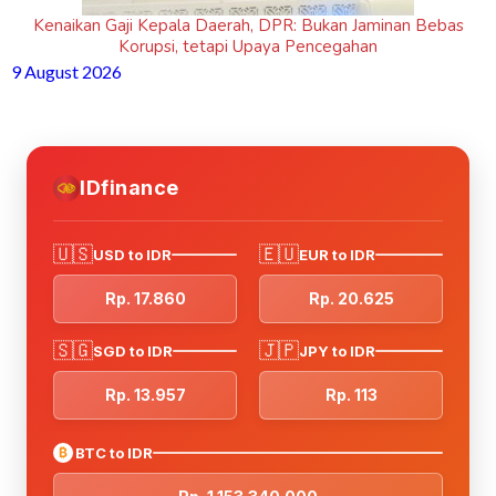
Kenaikan Gaji Kepala Daerah, DPR: Bukan Jaminan Bebas
Korupsi, tetapi Upaya Pencegahan
9 August 2026
IDfinance
🇺🇸
🇪🇺
USD to IDR
EUR to IDR
Rp. 17.860
Rp. 20.625
🇸🇬
🇯🇵
SGD to IDR
JPY to IDR
Rp. 13.957
Rp. 113
₿
BTC to IDR