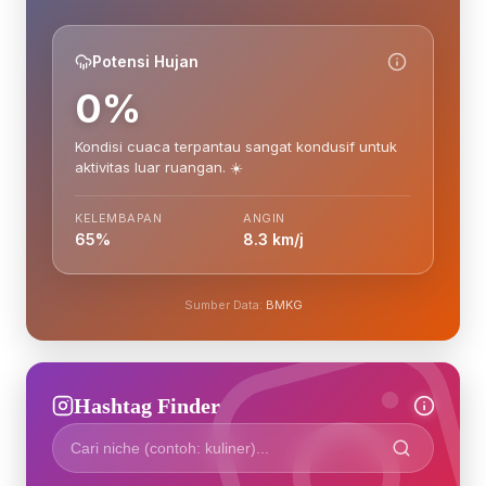
Potensi Hujan
0%
Kondisi cuaca terpantau sangat kondusif untuk
aktivitas luar ruangan. ☀️
KELEMBAPAN
ANGIN
65%
8.3 km/j
Sumber Data:
BMKG
Hashtag Finder