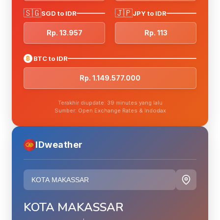
🇸🇬
🇯🇵
SGD to IDR
JPY to IDR
Rp. 13.957
Rp. 113
₿
BTC to IDR
Rp. 1.149.577.000
Terakhir diupdate: 39 minutes yang lalu
Sumber: Open Exchange Rates & Indodax
IDweather
KOTA MAKASSAR