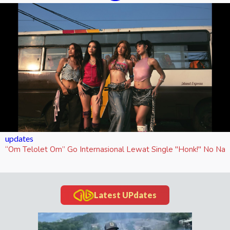
updates
“Om Telolet Om” Go Internasional Lewat Single "Honk!" No Na
Latest UPdates