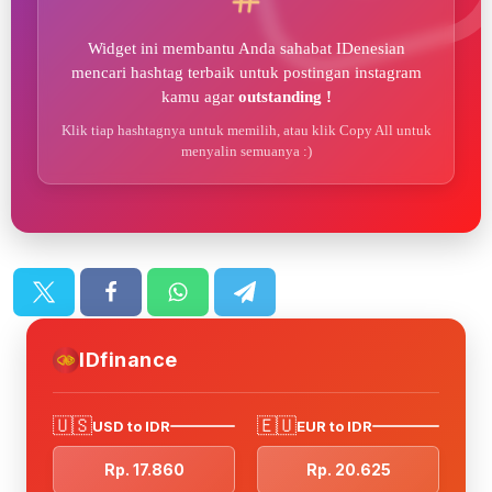
Widget ini membantu Anda sahabat IDenesian
mencari hashtag terbaik untuk postingan instagram
kamu agar
outstanding !
Klik tiap hashtagnya untuk memilih, atau klik Copy All untuk
menyalin semuanya :)
IDfinance
🇺🇸
🇪🇺
USD to IDR
EUR to IDR
Rp. 17.860
Rp. 20.625