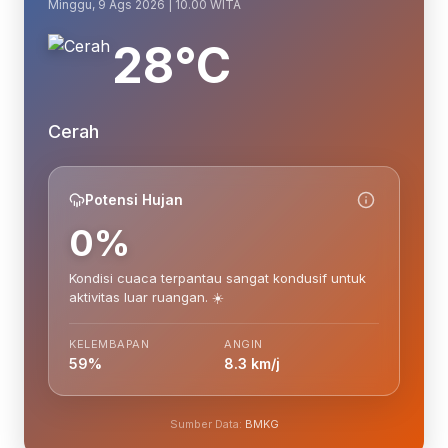
Minggu, 9 Ags 2026 | 10.00 WITA
28°C
Cerah
Potensi Hujan
0%
Kondisi cuaca terpantau sangat kondusif untuk
aktivitas luar ruangan. ☀️
KELEMBAPAN
ANGIN
59%
8.3 km/j
Sumber Data:
BMKG