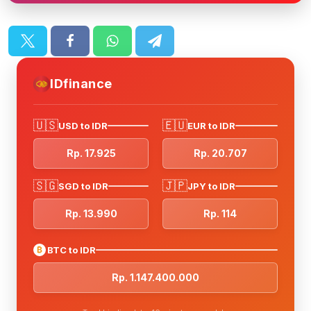
IDfinance
🇺🇸
🇪🇺
USD to IDR
EUR to IDR
Rp. 17.925
Rp. 20.707
🇸🇬
🇯🇵
SGD to IDR
JPY to IDR
Rp. 13.990
Rp. 114
₿
BTC to IDR
Rp. 1.147.400.000