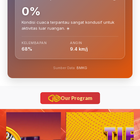
0%
Kondisi cuaca terpantau sangat kondusif untuk
aktivitas luar ruangan. ☀️
KELEMBAPAN
ANGIN
68%
9.4 km/j
Sumber Data:
BMKG
Our Program