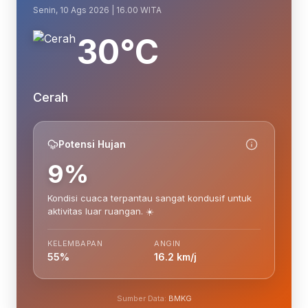
Senin, 10 Ags 2026 | 16.00 WITA
30°C
Cerah
Potensi Hujan
9%
Kondisi cuaca terpantau sangat kondusif untuk
aktivitas luar ruangan. ☀️
KELEMBAPAN
ANGIN
55%
16.2 km/j
Sumber Data:
BMKG