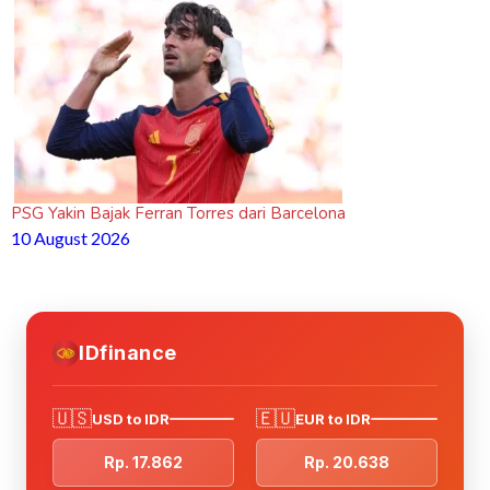
PSG Yakin Bajak Ferran Torres dari Barcelona
10 August 2026
IDfinance
🇺🇸
🇪🇺
USD to IDR
EUR to IDR
Rp. 17.862
Rp. 20.638