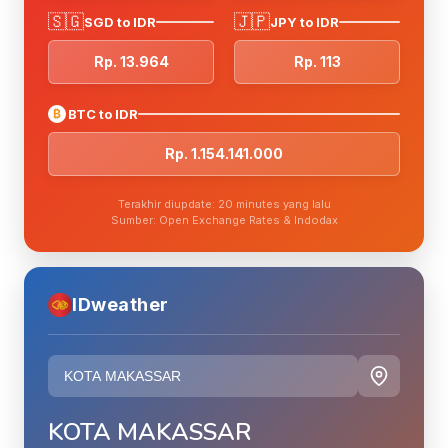
🇸🇬
🇯🇵
SGD to IDR
JPY to IDR
Rp. 13.964
Rp. 113
₿
BTC to IDR
Rp. 1.154.141.000
Terakhir diupdate: 20 minutes yang lalu
Sumber: Open Exchange Rates & Indodax
IDweather
KOTA MAKASSAR