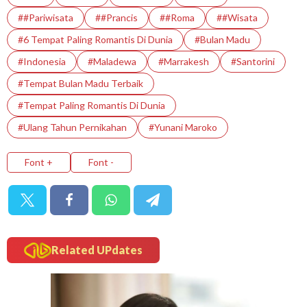
##Pariwisata
##Prancis
##Roma
##Wisata
#6 Tempat Paling Romantis Di Dunia
#Bulan Madu
#indonesia
#Maladewa
#Marrakesh
#Santorini
#Tempat Bulan Madu Terbaik
#Tempat Paling Romantis Di Dunia
#Ulang Tahun Pernikahan
#Yunani Maroko
Font +
Font -
Related UPdates