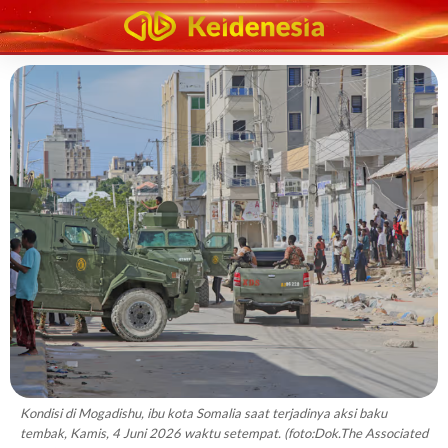
Kondisi di Mogadishu, ibu kota Somalia saat terjadinya aksi baku
tembak, Kamis, 4 Juni 2026 waktu setempat. (foto:Dok.The Associated