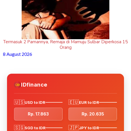
Termasuk 2 Pamannya, Remaja di Mamuju Sulbar Diperkosa 15
Orang
8 August 2026
IDfinance
🇺🇸
🇪🇺
USD to IDR
EUR to IDR
Rp. 17.863
Rp. 20.635
🇸🇬
🇯🇵
SGD to IDR
JPY to IDR