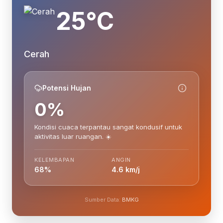
25°C
Cerah
Potensi Hujan
0%
Kondisi cuaca terpantau sangat kondusif untuk
aktivitas luar ruangan. ☀️
KELEMBAPAN
ANGIN
68%
4.6 km/j
Sumber Data:
BMKG