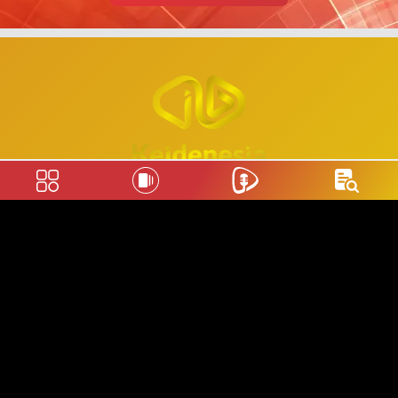
About Us
Behind of Keidenesia
About Keidenesia
Pedoman Liputan Media Siber
Keidenesia Office
Advertising
Terms of Service
Privacy Policy