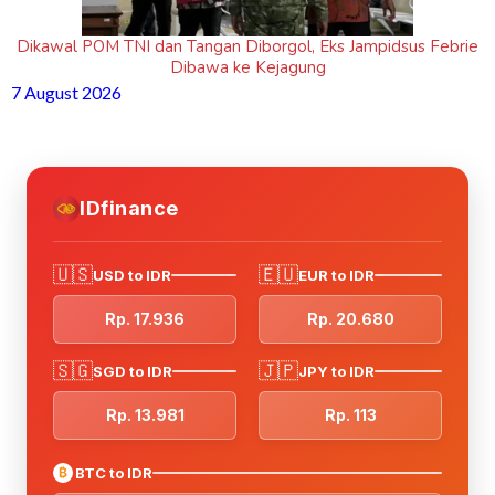
Dikawal POM TNI dan Tangan Diborgol, Eks Jampidsus Febrie
Dibawa ke Kejagung
7 August 2026
IDfinance
🇺🇸
🇪🇺
USD to IDR
EUR to IDR
Rp. 17.936
Rp. 20.680
🇸🇬
🇯🇵
SGD to IDR
JPY to IDR
Rp. 13.981
Rp. 113
₿
BTC to IDR