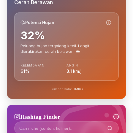
Cerah Berawan
Potensi Hujan
32%
Peluang hujan tergolong kecil. Langit
diprakirakan cerah berawan. 🌥️
KELEMBAPAN
ANGIN
61%
3.1 km/j
Sumber Data:
BMKG
Hashtag Finder