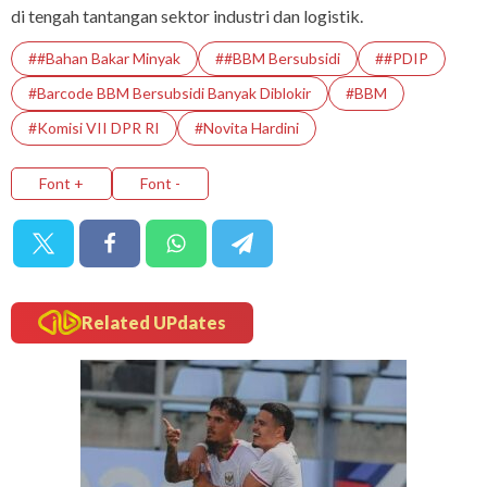
di tengah tantangan sektor industri dan logistik.
##bahan Bakar Minyak
##BBM Bersubsidi
##PDIP
#Barcode BBM Bersubsidi Banyak Diblokir
#BBM
#Komisi VII DPR RI
#Novita Hardini
Font +
Font -
Related UPdates