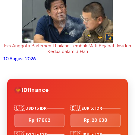
Eks Anggota Parlemen Thailand Tembak Mati Pejabat, Insiden
Kedua dalam 3 Hari
10 August 2026
IDfinance
🇺🇸
🇪🇺
USD to IDR
EUR to IDR
Rp. 17.862
Rp. 20.638
🇸🇬
🇯🇵
SGD to IDR
JPY to IDR