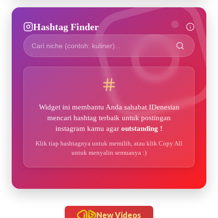
Hashtag Finder
Widget ini membantu Anda sahabat IDenesian
mencari hashtag terbaik untuk postingan
instagram kamu agar
outstanding !
Klik tiap hashtagnya untuk memilih, atau klik Copy All
untuk menyalin semuanya :)
New Videos