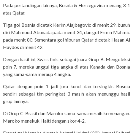
Pada pertandingan lainnya, Bosnia & Herzegovina menang 3-1
atas Qatar.
Tiga gol Bosnia dicetak Kerim Alajbegovic di menit 29, bunuh
diri Mahmoud Abunada pada menit 34, dan gol Ermin Mahmic
pada menit 80. Sementara gol hiburan Qatar dicetak Hasan Al
Haydos di menit 42.
Dengan hasil ini, Swiss finis sebagai juara Grup B. Mengoleksi
poin 7, mereka unggul tiga angka di atas Kanada dan Bosnia
yang sama-sama meraup 4 angka.
Qatar dengan poin 1 jadi juru kunci dan tersingkir. Bosnia
sendiri sebagai tim peringkat 3 masih akan menunggu hasil
grup lainnya.
Di Grup C, Brasil dan Maroko sama-sama meraih kemenangan.
Maroko menekuk Haiti dengan skor 4-2.
Empat gol Maroko dicetak Achraf Hakimi (39'), Ismael Saibari