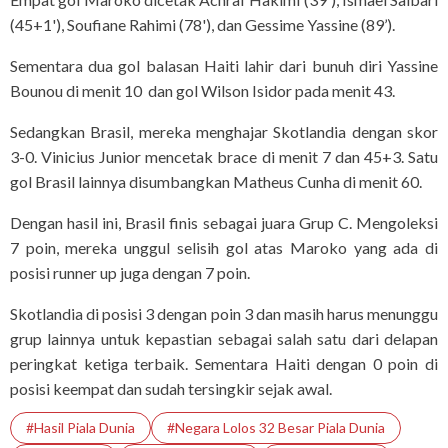
(45+1'), Soufiane Rahimi (78'), dan Gessime Yassine (89’).
Sementara dua gol balasan Haiti lahir dari bunuh diri Yassine
Bounou di menit 10 dan gol Wilson Isidor pada menit 43.
Sedangkan Brasil, mereka menghajar Skotlandia dengan skor
3-0. Vinicius Junior mencetak brace di menit 7 dan 45+3. Satu
gol Brasil lainnya disumbangkan Matheus Cunha di menit 60.
Dengan hasil ini, Brasil finis sebagai juara Grup C. Mengoleksi
7 poin, mereka unggul selisih gol atas Maroko yang ada di
posisi runner up juga dengan 7 poin.
Skotlandia di posisi 3 dengan poin 3 dan masih harus menunggu
grup lainnya untuk kepastian sebagai salah satu dari delapan
peringkat ketiga terbaik. Sementara Haiti dengan 0 poin di
posisi keempat dan sudah tersingkir sejak awal.
#Hasil Piala Dunia
#Negara Lolos 32 Besar Piala Dunia