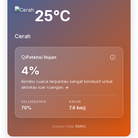
25°C
Cerah
Potensi Hujan
4%
Kondisi cuaca terpantau sangat kondusif untuk
aktivitas luar ruangan. ☀️
KELEMBAPAN
ANGIN
76%
7.6 km/j
Sumber Data:
BMKG