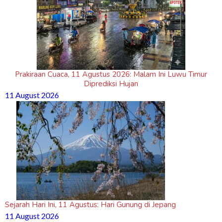
Prakiraan Cuaca, 11 Agustus 2026: Malam Ini Luwu Timur
Diprediksi Hujan
11 August 2026
Sejarah Hari Ini, 11 Agustus: Hari Gunung di Jepang
11 August 2026