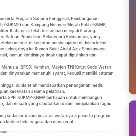
 peserta Program Sarjana Penggerak Pembangunan
utih (KDKMP) dan Kampung Nelayan Merah Putih (KNMP)
liter (Latsarmil) telah bertambah menjadi 5 orang.
dari Satuan Pendidikan Belanegara Kalimantan, yang
telah mengikuti kegiatan pembelajaran di dalam kelas.
an selanjutnya ke Rumah Sakit Abdul Aziz Singkawang
if, namun kondisinya tidak dapat dipulihkan dan
Manusia (BPSD) Kemhan, Mayjen TNI Ketut Gede Wetan
n dan dinyatakan memenuhi syarat, kecuali memiliki catatan
eninggal dunia telah mendapatkan penanganan medis
guan kesehatan selama pelatihan.
h peserta SPPI KDKMP-KNMP bertujuan untuk membangun
pakan, dan empati yang dibutuhkan dalam menjalankan tugas
ang sedalam-dalamnya atas wafatnya 5 peserta program
 latihan bela negara dan manajerial.
atau