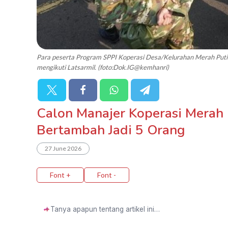
Para peserta Program SPPI Koperasi Desa/Kelurahan Merah Pu
mengikuti Latsarmil. (foto:Dok.IG@kemhanri)
Calon Manajer Koperasi Merah
Bertambah Jadi 5 Orang
27 June 2026
Font +
Font -
✦