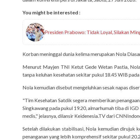
You might be interested :
Presiden Prabowo: Tidak Loyal, Silakan Min
Korban meninggal dunia kelima merupakan Nola Diasari
Menurut Mayjen TNI Ketut Gede Wetan Pastia, Nola 
tanpa keluhan kesehatan sekitar pukul 18.45 WIB pada 
Nola kemudian disebut mengeluhkan sesak napas disert
"Tim Kesehatan Satdik segera memberikan penangaan
Singkawang pada pukul 19.20, almarhumah tiba di IG
medis," jelasnya, dilansir Keidenesia.TV dari CNNIndon
Setelah dilakukan stabilisasi, Nola kemudian diruju
check-up
penanganan yang lebih komprehensif sekitar pukul 20
5 Sayuran yang Ha