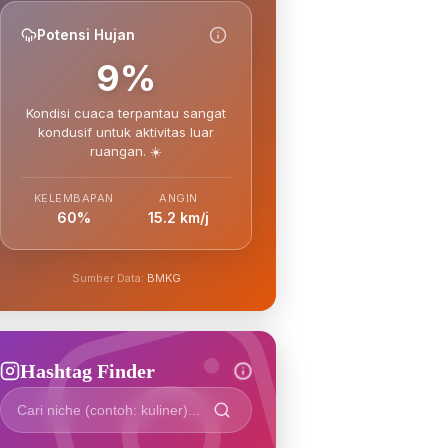
Potensi Hujan
9%
Kondisi cuaca terpantau sangat
kondusif untuk aktivitas luar
ruangan. ☀️
KELEMBAPAN
ANGIN
60%
15.2 km/j
Sumber Data:
BMKG
Hashtag Finder