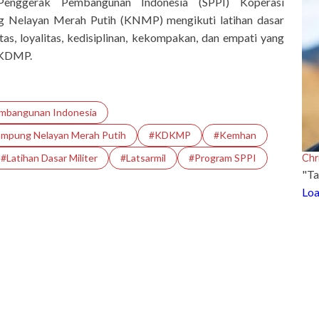
Penggerak Pembangunan Indonesia (SPPI) Koperasi
Nelayan Merah Putih (KNMP) mengikuti latihan dasar
tas, loyalitas, kedisiplinan, kekompakan, dan empati yang
 KDMP.
embangunan Indonesia
mpung Nelayan Merah Putih
#KDKMP
#Kemhan
Chr
#latihan Dasar Militer
#Latsarmil
#Program SPPI
"Ta
Loa