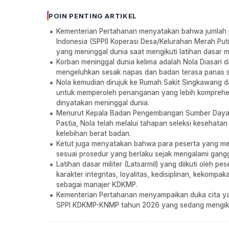
POIN PENTING ARTIKEL
Kementerian Pertahanan menyatakan bahwa jumlah
Indonesia (SPPI) Koperasi Desa/Kelurahan Merah P
yang meninggal dunia saat mengikuti latihan dasar mi
Korban meninggal dunia kelima adalah Nola Diasari 
mengeluhkan sesak napas dan badan terasa panas se
Nola kemudian dirujuk ke Rumah Sakit Singkawang d
untuk memperoleh penanganan yang lebih komprehens
dinyatakan meninggal dunia.
Menurut Kepala Badan Pengembangan Sumber Daya 
Pastia, Nola telah melalui tahapan seleksi kesehata
kelebihan berat badan.
Ketut juga menyatakan bahwa para peserta yang m
sesuai prosedur yang berlaku sejak mengalami gang
Latihan dasar militer (Latsarmil) yang diikuti ole
karakter integritas, loyalitas, kedisiplinan, kekom
sebagai manajer KDKMP.
Kementerian Pertahanan menyampaikan duka cita y
SPPI KDKMP-KNMP tahun 2026 yang sedang mengikuti