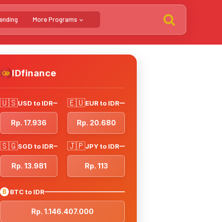
ending
More Programs
IDfinance
🇺🇸
🇪🇺
USD to IDR
EUR to IDR
Rp. 17.936
Rp. 20.680
🇸🇬
🇯🇵
SGD to IDR
JPY to IDR
Rp. 13.981
Rp. 113
₿
BTC to IDR
Rp. 1.146.407.000