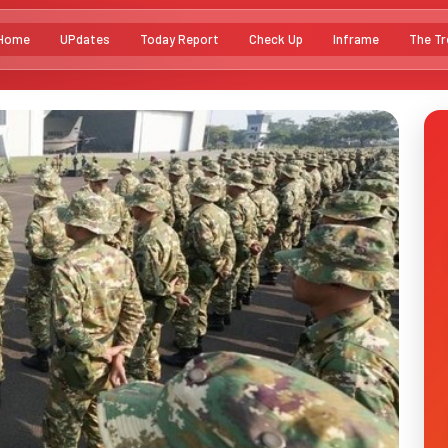
Home
UPdates
Today Report
Check Up
Inframe
The Tr