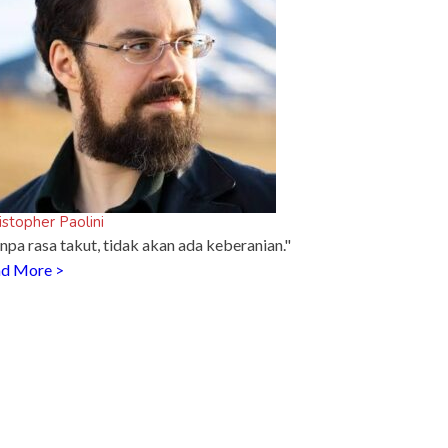
istopher Paolini
npa rasa takut, tidak akan ada keberanian."
d More >