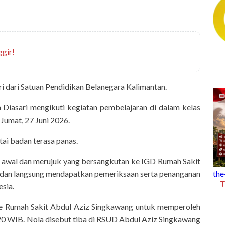
ggir!
 dari Satuan Pendidikan Belanegara Kalimantan.
Diasari mengikuti kegiatan pembelajaran di dalam kelas
Jumat, 27 Juni 2026.
ai badan terasa panas.
 awal dan merujuk yang bersangkutan ke IGD Rumah Sakit
the-k-facts
D dan langsung mendapatkan pemeriksaan serta penanganan
The K Facts Eps. 33: Koperasi Merah
esia.
Putih, Apa Kabarmu?
k ke Rumah Sakit Abdul Aziz Singkawang untuk memperoleh
.20 WIB. Nola disebut tiba di RSUD Abdul Aziz Singkawang
rus Dihindari saat