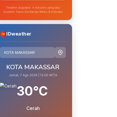
Terakhir diupdate: 4 minutes yang lalu
Sumber: Open Exchange Rates & Indodax
IDweather
KOTA MAKASSAR
Jumat, 7 Ags 2026 | 13.00 WITA
30°C
Cerah