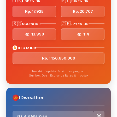
🇺🇸
🇪🇺
USD to IDR
EUR to IDR
Rp. 17.925
Rp. 20.707
🇸🇬
🇯🇵
SGD to IDR
JPY to IDR
Rp. 13.990
Rp. 114
₿
BTC to IDR
Rp. 1.156.650.000
Terakhir diupdate: 8 minutes yang lalu
Sumber: Open Exchange Rates & Indodax
IDweather