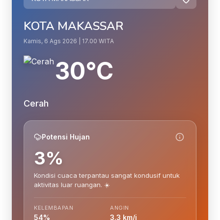
KOTA MAKASSAR
Kamis, 6 Ags 2026 | 17.00 WITA
30°C
Cerah
Potensi Hujan
3%
Kondisi cuaca terpantau sangat kondusif untuk
aktivitas luar ruangan. ☀️
KELEMBAPAN
ANGIN
54%
3.3 km/j