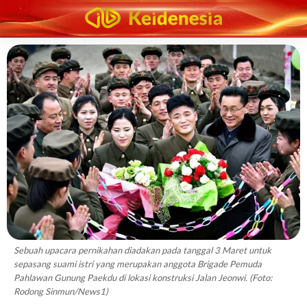
Sebuah upacara pernikahan diadakan pada tanggal 3 Maret untuk
sepasang suami istri yang merupakan anggota Brigade Pemuda
Pahlawan Gunung Paekdu di lokasi konstruksi Jalan Jeonwi. (Foto:
Rodong Sinmun/News1)