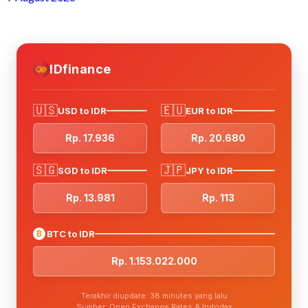
IDfinance
🇺🇸
🇪🇺
USD to IDR
EUR to IDR
Rp. 17.936
Rp. 20.680
🇸🇬
🇯🇵
SGD to IDR
JPY to IDR
Rp. 13.981
Rp. 113
₿
BTC to IDR
Rp. 1.153.022.000
Terakhir diupdate: 38 minutes yang lalu
Sumber: Open Exchange Rates & Indodax