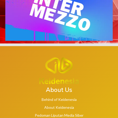
About Us
Behind of Keidenesia
About Keidenesia
Pedoman Liputan Media Siber