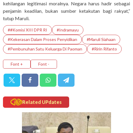
kehilangan legitimasi moralnya. Negara harus hadir sebagai
penjamin keadilan, bukan sumber ketakutan bagi rakyat,”
tutup Maruli.
##Komisi XIII DPR RI
#Indramayu
#kekerasan Dalam Proses Penyidikan
#Maruli Siahaan
#pembunuhan Satu Keluarga Di Paoman
#Ririn Rifanto
Font +
Font -
Related UPdates