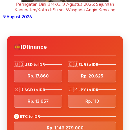
Peringatan Dini BMKG, 9 Agustus 2026: Sejumlah
Kabupaten/Kota di Sulsel Waspada Angin Kencang
9 August 2026
IDfinance
🇺🇸
🇪🇺
USD to IDR
EUR to IDR
Rp. 17.860
Rp. 20.625
🇸🇬
🇯🇵
SGD to IDR
JPY to IDR
Rp. 13.957
Rp. 113
₿
BTC to IDR
Rp. 1.146.279.000