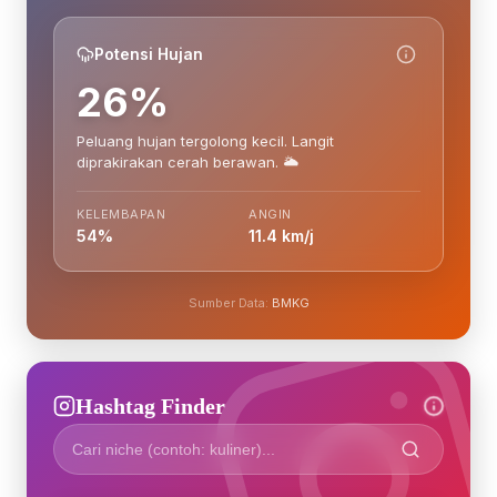
Potensi Hujan
26%
Peluang hujan tergolong kecil. Langit
diprakirakan cerah berawan. 🌥️
KELEMBAPAN
ANGIN
54%
11.4 km/j
Sumber Data:
BMKG
Hashtag Finder