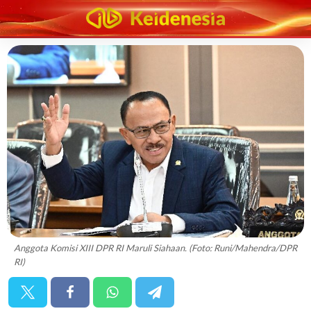
Anggota Komisi XIII DPR RI Maruli Siahaan. (Foto: Runi/Mahendra/DPR
RI)