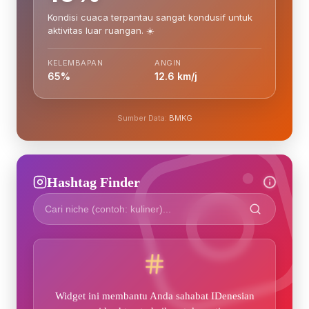
Kondisi cuaca terpantau sangat kondusif untuk
aktivitas luar ruangan. ☀️
KELEMBAPAN
ANGIN
65%
12.6 km/j
Sumber Data:
BMKG
Hashtag Finder
Widget ini membantu Anda sahabat IDenesian