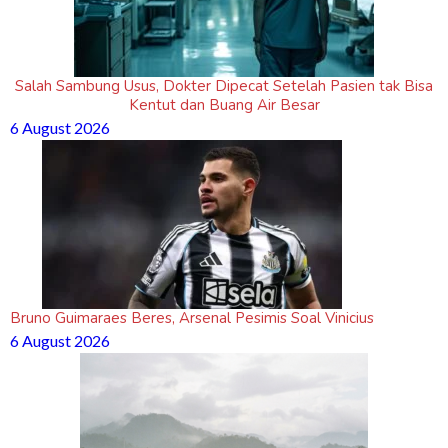
Salah Sambung Usus, Dokter Dipecat Setelah Pasien tak Bisa
Kentut dan Buang Air Besar
6 August 2026
Bruno Guimaraes Beres, Arsenal Pesimis Soal Vinicius
6 August 2026