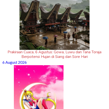
Prakiraan Cuaca, 6 Agustus: Gowa, Luwu dan Tana Toraja
Berpotensi Hujan di Siang dan Sore Hari
6 August 2026