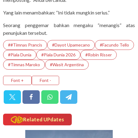
Yang lain menambahkan: “Ini tidak mungkin serius.”
Seorang penggemar bahkan mengaku “menangis” atas
penunjukan tersebut.
##Timnas Prancis
#Dayot Upamecano
#Facundo Tello
#Piala Dunia
#Piala Dunia 2026
#Robin Risser
#Timnas Maroko
#Wasit Argentina
Font +
Font -
Related UPdates