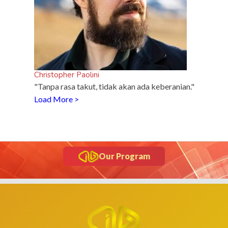
Christopher Paolini
"Tanpa rasa takut, tidak akan ada keberanian."
Load More >
Our Program