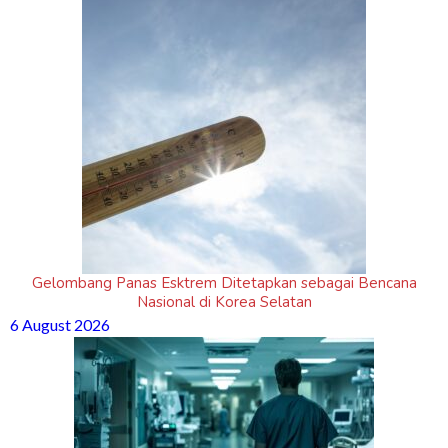
Gelombang Panas Esktrem Ditetapkan sebagai Bencana
Nasional di Korea Selatan
6 August 2026