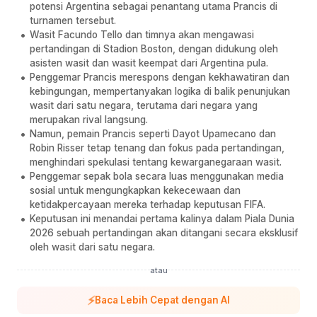
potensi Argentina sebagai penantang utama Prancis di
turnamen tersebut.
Wasit Facundo Tello dan timnya akan mengawasi
pertandingan di Stadion Boston, dengan didukung oleh
asisten wasit dan wasit keempat dari Argentina pula.
Penggemar Prancis merespons dengan kekhawatiran dan
kebingungan, mempertanyakan logika di balik penunjukan
wasit dari satu negara, terutama dari negara yang
merupakan rival langsung.
Namun, pemain Prancis seperti Dayot Upamecano dan
Robin Risser tetap tenang dan fokus pada pertandingan,
menghindari spekulasi tentang kewarganegaraan wasit.
Penggemar sepak bola secara luas menggunakan media
sosial untuk mengungkapkan kekecewaan dan
ketidakpercayaan mereka terhadap keputusan FIFA.
Keputusan ini menandai pertama kalinya dalam Piala Dunia
2026 sebuah pertandingan akan ditangani secara eksklusif
oleh wasit dari satu negara.
atau
⚡
Baca Lebih Cepat dengan AI