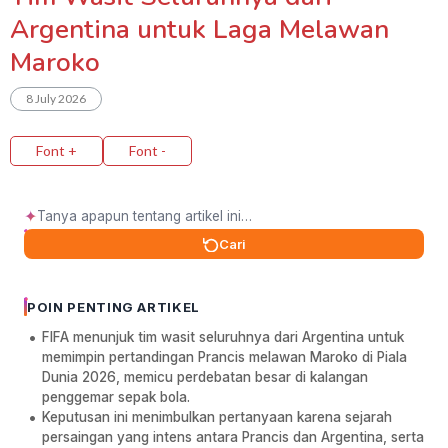
Argentina untuk Laga Melawan
Maroko
8 July 2026
Font +
Font -
✦
Cari
POIN PENTING ARTIKEL
FIFA menunjuk tim wasit seluruhnya dari Argentina untuk
memimpin pertandingan Prancis melawan Maroko di Piala
Dunia 2026, memicu perdebatan besar di kalangan
penggemar sepak bola.
Keputusan ini menimbulkan pertanyaan karena sejarah
persaingan yang intens antara Prancis dan Argentina, serta