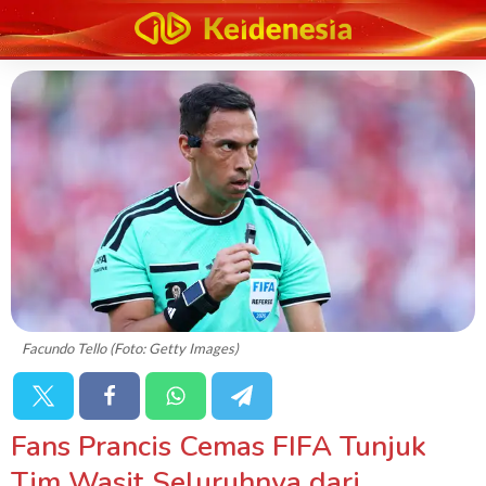
Facundo Tello (Foto: Getty Images)
Fans Prancis Cemas FIFA Tunjuk
Tim Wasit Seluruhnya dari