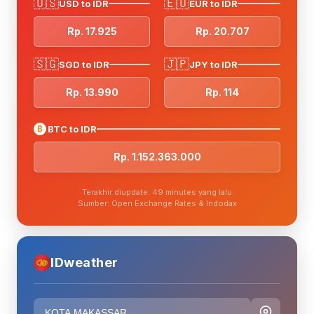
🇺🇸
🇪🇺
USD to IDR
EUR to IDR
Rp. 17.925
Rp. 20.707
🇸🇬
🇯🇵
SGD to IDR
JPY to IDR
Rp. 13.990
Rp. 114
₿
BTC to IDR
Rp. 1.152.363.000
Terakhir diupdate: 49 minutes yang lalu
Sumber: Open Exchange Rates & Indodax
IDweather