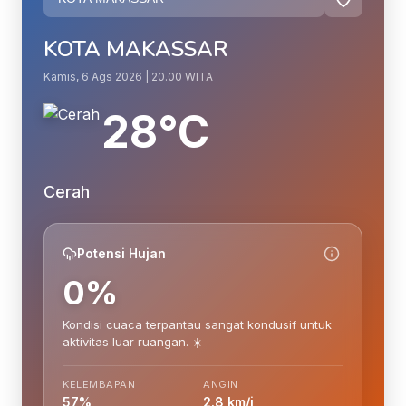
KOTA MAKASSAR
Kamis, 6 Ags 2026 | 20.00 WITA
28°C
Cerah
Potensi Hujan
0%
Kondisi cuaca terpantau sangat kondusif untuk
aktivitas luar ruangan. ☀️
KELEMBAPAN
ANGIN
57%
2.8 km/j