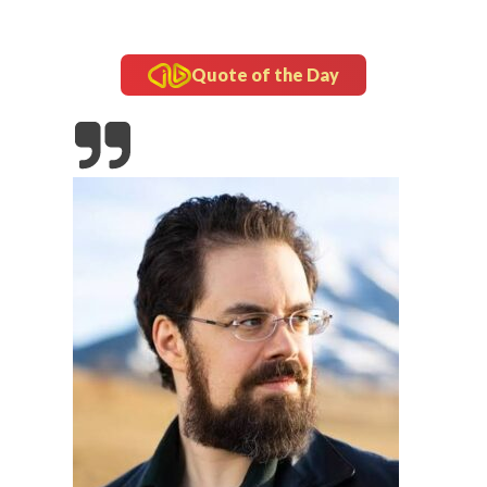
Quote of the Day
: Laga
nesia
inframe
5 Fakta Unik Kerak Telor, Kuliner Legendaris Khas
Betawi