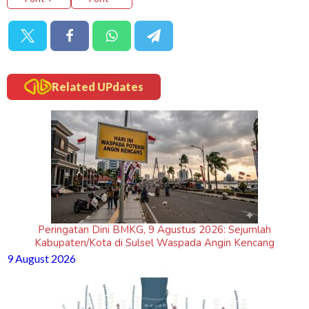
Related UPdates
Peringatan Dini BMKG, 9 Agustus 2026: Sejumlah
Kabupaten/Kota di Sulsel Waspada Angin Kencang
9 August 2026