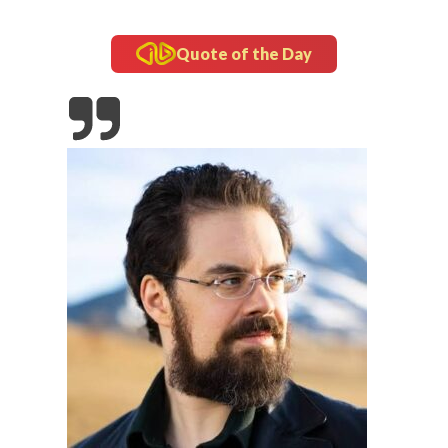
Quote of the Day
updates
Tampil Nyentrik di The Sounds Project, Nayk
Curi Perhatian
an Gado-Gado di
udi