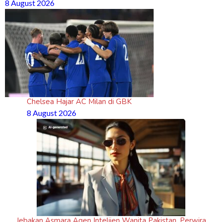
8 August 2026
Chelsea Hajar AC Milan di GBK
8 August 2026
Jebakan Asmara Agen Intelijen Wanita Pakistan, Perwira