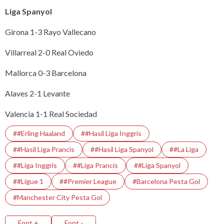
Liga Spanyol
Girona 1-3 Rayo Vallecano
Villarreal 2-0 Real Oviedo
Mallorca 0-3 Barcelona
Alaves 2-1 Levante
Valencia 1-1 Real Sociedad
##Erling Haaland
##Hasil Liga Inggris
##Hasil Liga Prancis
##Hasil Liga Spanyol
##La Liga
##Liga Inggris
##Liga Prancis
##Liga Spanyol
##Ligue 1
##Premier League
#Barcelona Pesta Gol
#Manchester City Pesta Gol
Font +
Font -