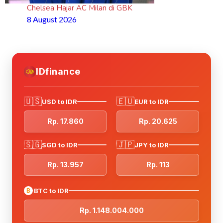
Chelsea Hajar AC Milan di GBK
8 August 2026
IDfinance
🇺🇸
🇪🇺
USD to IDR
EUR to IDR
Rp. 17.860
Rp. 20.625
🇸🇬
🇯🇵
SGD to IDR
JPY to IDR
Rp. 13.957
Rp. 113
₿
BTC to IDR
Rp. 1.148.004.000