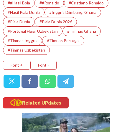
##Hasil Bola
##Ronaldo
#Cristiano Ronaldo
#Hasil Piala Dunia
#Inggris Diimbangi Ghana
#Piala Dunia
#Piala Dunia 2026
#Portugal Hajar Uzbekistan
#Timnas Ghana
#Timnas Inggris
#Timnas Portugal
#Timnas Uzbekistan
Font +
Font -
Related UPdates