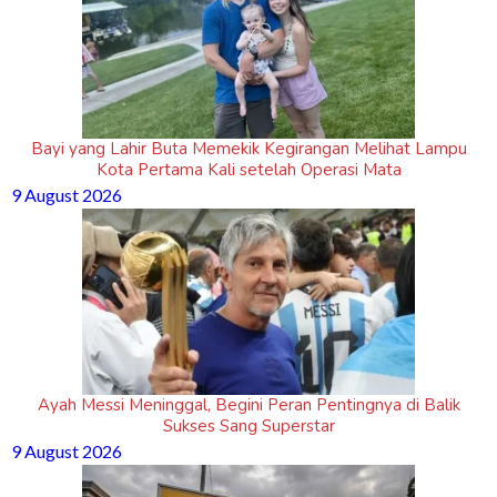
Bayi yang Lahir Buta Memekik Kegirangan Melihat Lampu
Kota Pertama Kali setelah Operasi Mata
9 August 2026
Ayah Messi Meninggal, Begini Peran Pentingnya di Balik
Sukses Sang Superstar
9 August 2026