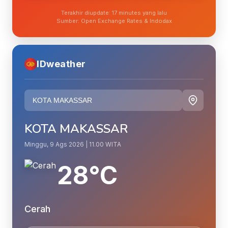
Terakhir diupdate: 17 minutes yang lalu
Sumber: Open Exchange Rates & Indodax
IDweather
KOTA MAKASSAR
Minggu, 9 Ags 2026 | 11.00 WITA
28°C
Cerah