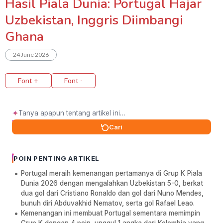
Hasil Piala Dunia: Portugal Hajar
Uzbekistan, Inggris Diimbangi
Ghana
24 June 2026
Font +
Font -
✦
Cari
POIN PENTING ARTIKEL
Portugal meraih kemenangan pertamanya di Grup K Piala
Dunia 2026 dengan mengalahkan Uzbekistan 5-0, berkat
dua gol dari Cristiano Ronaldo dan gol dari Nuno Mendes,
bunuh diri Abduvakhid Nematov, serta gol Rafael Leao.
Kemenangan ini membuat Portugal sementara memimpin