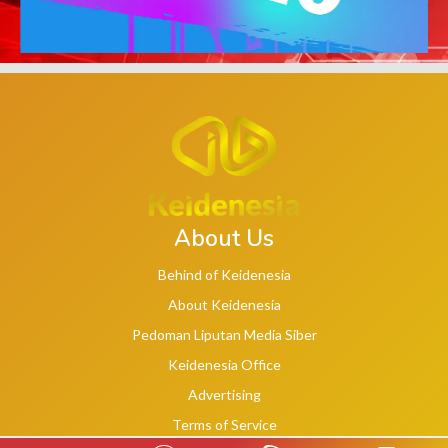
About Us
Behind of Keidenesia
About Keidenesia
Pedoman Liputan Media Siber
Keidenesia Office
Advertising
Terms of Service