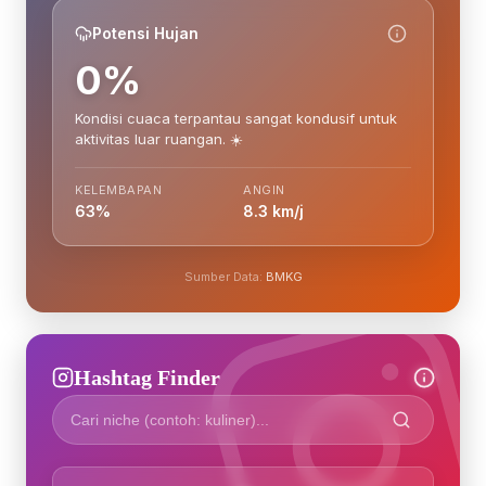
Potensi Hujan
0%
Kondisi cuaca terpantau sangat kondusif untuk
aktivitas luar ruangan. ☀️
KELEMBAPAN
ANGIN
63%
8.3 km/j
Sumber Data:
BMKG
Hashtag Finder