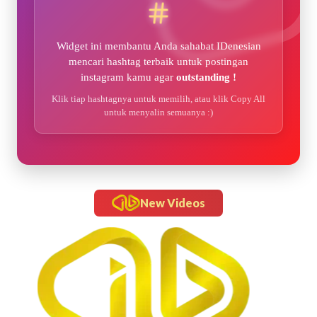
Widget ini membantu Anda sahabat IDenesian
mencari hashtag terbaik untuk postingan
instagram kamu agar
outstanding !
Klik tiap hashtagnya untuk memilih, atau klik Copy All
untuk menyalin semuanya :)
New Videos