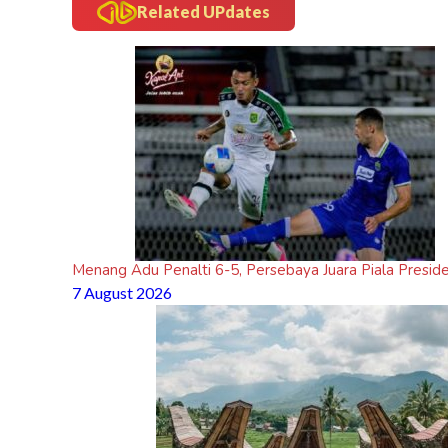
Related UPdates
Menang Adu Penalti 6-5, Persebaya Juara Piala Presid
7 August 2026