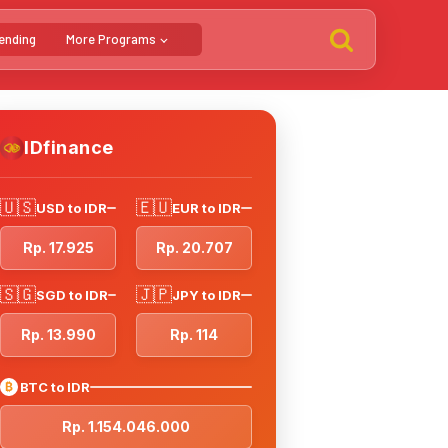
ending
More Programs
IDfinance
🇺🇸
🇪🇺
USD to IDR
EUR to IDR
Rp. 17.925
Rp. 20.707
🇸🇬
🇯🇵
SGD to IDR
JPY to IDR
Rp. 13.990
Rp. 114
₿
BTC to IDR
Rp. 1.154.046.000