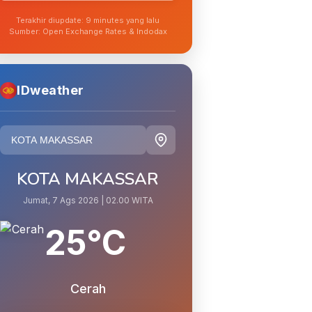
Terakhir diupdate: 9 minutes yang lalu
Sumber: Open Exchange Rates & Indodax
IDweather
KOTA MAKASSAR
Jumat, 7 Ags 2026 | 02.00 WITA
25°C
Cerah