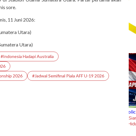
s sore.
is, 11 Juni 2026:
umatera Utara)
Sumatera Utara)
#Indonesia Hadapi Australia
026
onship 2026
#Jadwal Semifinal Piala AFF U-19 2026
 Hidup Puji
sportsholic
ngapa Makassar
Jadwal Siaran Langsung Piala AFF 2026:
Laga Hidup Mati Singapura Vs Timnas
Indonesia