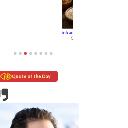
rame
5 Fakta Unik Kerak Telor, Kuliner
Legendaris Khas Betawi
Quote of the Day