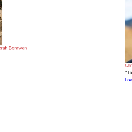
 Cerah Berawan
Chr
"Ta
Loa