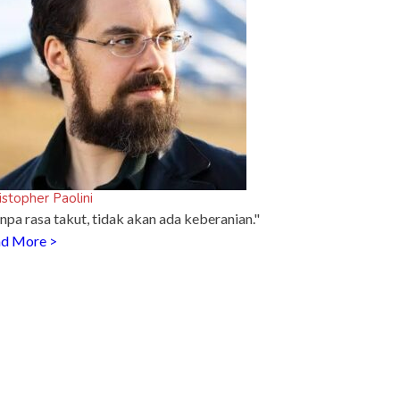
istopher Paolini
npa rasa takut, tidak akan ada keberanian."
d More >