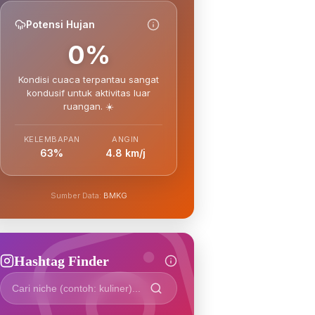
Potensi Hujan
0%
Kondisi cuaca terpantau sangat
kondusif untuk aktivitas luar
ruangan. ☀️
KELEMBAPAN
ANGIN
63%
4.8 km/j
Sumber Data:
BMKG
Hashtag Finder