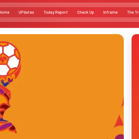
Home
UPdates
Today Report
Check Up
Inframe
The Tr