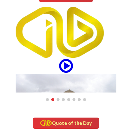
updates
“Om Telolet Om” Go Internasional Lewat Single
"Honk!" No Na
Quote of the Day