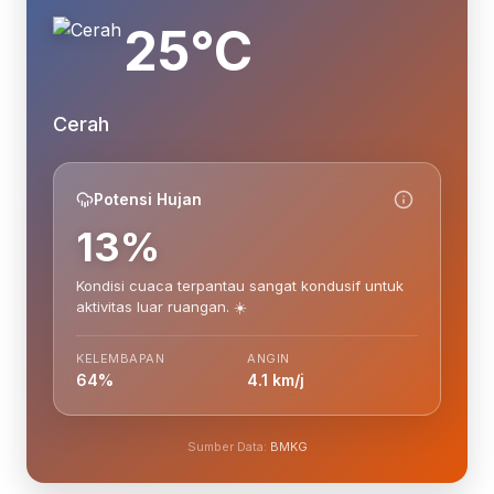
25°C
Cerah
Potensi Hujan
13%
Kondisi cuaca terpantau sangat kondusif untuk
aktivitas luar ruangan. ☀️
KELEMBAPAN
ANGIN
64%
4.1 km/j
Sumber Data:
BMKG