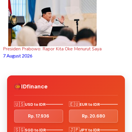
Presiden Prabowo: Rapor Kita Oke Menurut Saya
7 August 2026
IDfinance
🇺🇸
🇪🇺
USD to IDR
EUR to IDR
Rp. 17.936
Rp. 20.680
🇸🇬
🇯🇵
SGD to IDR
JPY to IDR