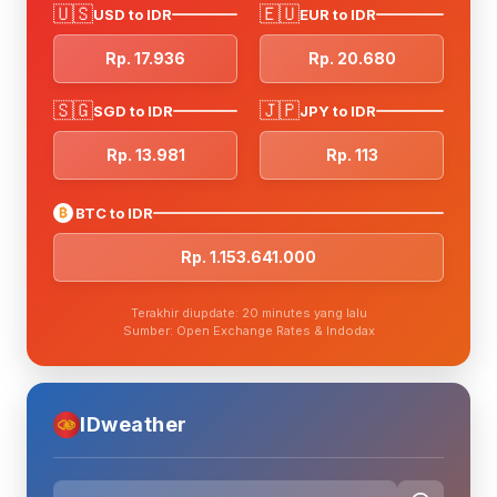
🇺🇸
🇪🇺
USD to IDR
EUR to IDR
Rp. 17.936
Rp. 20.680
🇸🇬
🇯🇵
SGD to IDR
JPY to IDR
Rp. 13.981
Rp. 113
₿
BTC to IDR
Rp. 1.153.641.000
Terakhir diupdate: 20 minutes yang lalu
Sumber: Open Exchange Rates & Indodax
IDweather