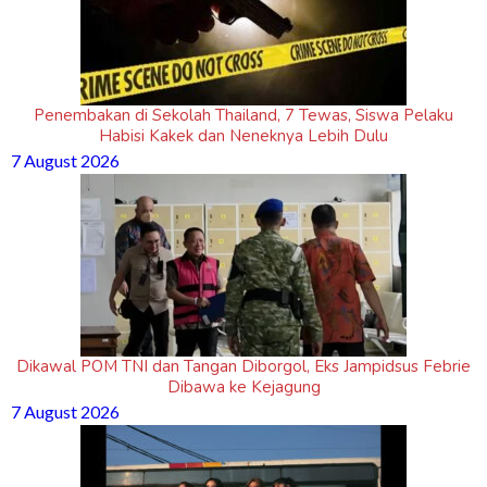
Penembakan di Sekolah Thailand, 7 Tewas, Siswa Pelaku
Habisi Kakek dan Neneknya Lebih Dulu
7 August 2026
Dikawal POM TNI dan Tangan Diborgol, Eks Jampidsus Febrie
Dibawa ke Kejagung
7 August 2026