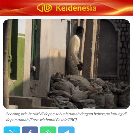
Seorang pria berdiri di depan sebuah rumah dengan beberapa karung di
depan rumah (Foto: Mahmud Bashir/BBC)