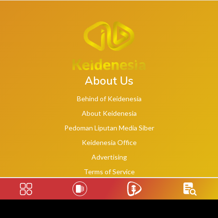
About Us
Behind of Keidenesia
About Keidenesia
Pedoman Liputan Media Siber
Keidenesia Office
Advertising
Terms of Service
Privacy Policy
Social Links