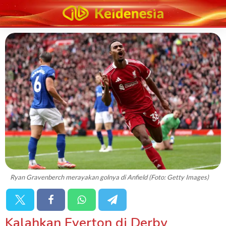
Ryan Gravenberch merayakan golnya di Anfield (Foto: Getty Images)
Kalahkan Everton di Derby