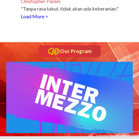
Christopher Paolini
"Tanpa rasa takut, tidak akan ada keberanian."
Load More >
Our Program