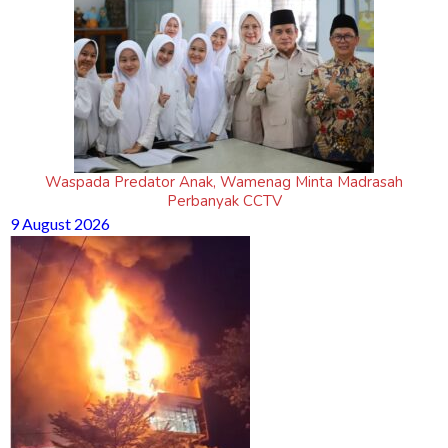
Waspada Predator Anak, Wamenag Minta Madrasah
Perbanyak CCTV
9 August 2026