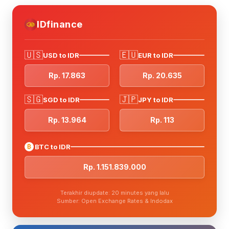
IDfinance
🇺🇸
🇪🇺
USD to IDR
EUR to IDR
Rp. 17.863
Rp. 20.635
🇸🇬
🇯🇵
SGD to IDR
JPY to IDR
Rp. 13.964
Rp. 113
₿
BTC to IDR
Rp. 1.151.839.000
Terakhir diupdate: 20 minutes yang lalu
Sumber: Open Exchange Rates & Indodax