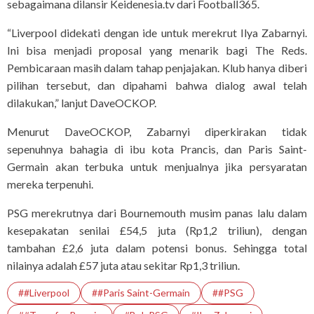
sebagaimana dilansir Keidenesia.tv dari Football365.
“Liverpool didekati dengan ide untuk merekrut Ilya Zabarnyi.
Ini bisa menjadi proposal yang menarik bagi The Reds.
Pembicaraan masih dalam tahap penjajakan. Klub hanya diberi
pilihan tersebut, dan dipahami bahwa dialog awal telah
dilakukan,” lanjut DaveOCKOP.
Menurut DaveOCKOP, Zabarnyi diperkirakan tidak
sepenuhnya bahagia di ibu kota Prancis, dan Paris Saint-
Germain akan terbuka untuk menjualnya jika persyaratan
mereka terpenuhi.
PSG merekrutnya dari Bournemouth musim panas lalu dalam
kesepakatan senilai £54,5 juta (Rp1,2 triliun), dengan
tambahan £2,6 juta dalam potensi bonus. Sehingga total
nilainya adalah £57 juta atau sekitar Rp1,3 triliun.
##Liverpool
##Paris Saint-Germain
##PSG