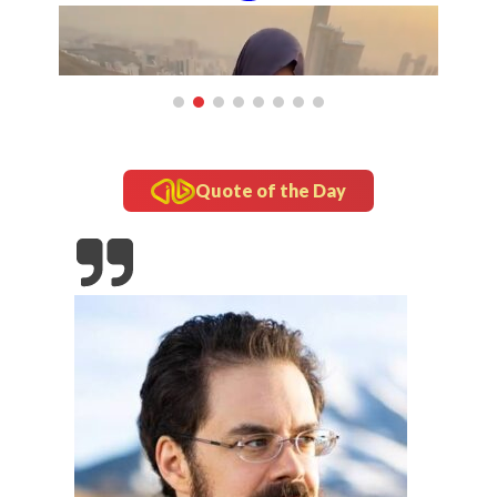
Quote of the Day
updates
Tampil Nyentrik di The Sounds Project, Naykilla
Curi Perhatian
Gado di