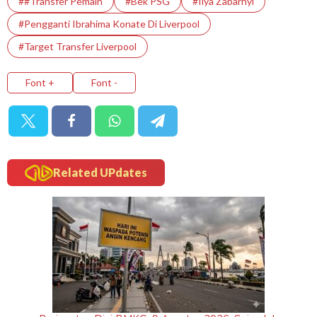
##Transfer Pemain
#Bek PSG
#Ilya Zabarnyi
#Pengganti Ibrahima Konate Di Liverpool
#Target Transfer Liverpool
Font +
Font -
Related UPdates