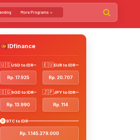
ending
More Programs
IDfinance
🇺🇸
🇪🇺
USD to IDR
EUR to IDR
Rp. 17.925
Rp. 20.707
🇸🇬
🇯🇵
SGD to IDR
JPY to IDR
Rp. 13.990
Rp. 114
₿
BTC to IDR
Rp. 1.145.279.000