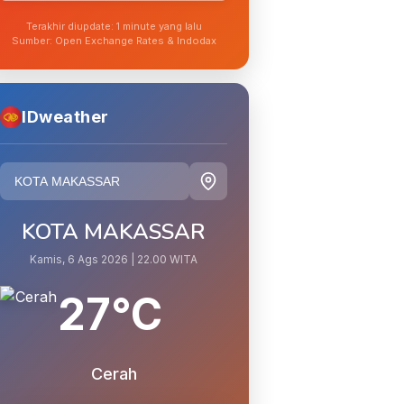
Terakhir diupdate: 1 minute yang lalu
Sumber: Open Exchange Rates & Indodax
IDweather
KOTA MAKASSAR
Kamis, 6 Ags 2026 | 22.00 WITA
27°C
Cerah