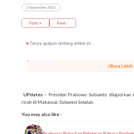
2 September 2025
Font +
Font -
✦
⚡
Baca Lebih
UPdates
– Presiden Prabowo Subianto dilaporkan 
ricuh di Makassar, Sulawesi Selatan.
You may also like :
Prabowo Putuskan Pelajaran Bahasa Portugi