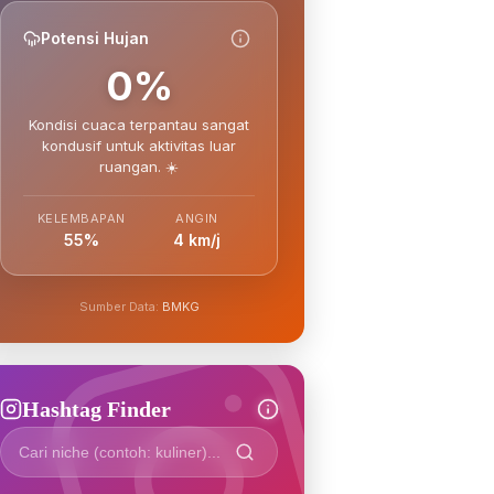
Potensi Hujan
0%
Kondisi cuaca terpantau sangat
kondusif untuk aktivitas luar
ruangan. ☀️
KELEMBAPAN
ANGIN
55%
4 km/j
Sumber Data:
BMKG
Hashtag Finder