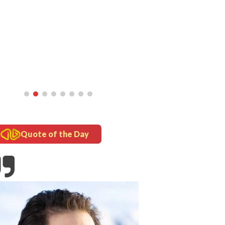
inframe
5 Fakta Unik Kerak Telor, Kuliner
Legendaris Khas Betawi
Quote of the Day