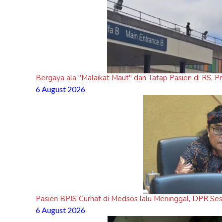
Bergaya ala "Malaikat Maut" dan Tatap Pasien di RS, P
6 August 2026
Pasien BPJS Curhat di Medsos lalu Meninggal, DPR Se
6 August 2026