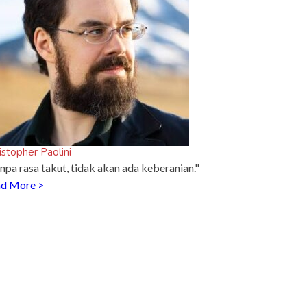
istopher Paolini
npa rasa takut, tidak akan ada keberanian."
d More >