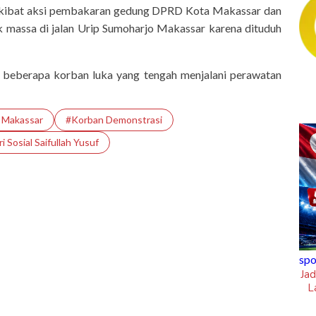
 akibat aksi pembakaran gedung DPRD Kota Makassar dan
k massa di jalan Urip Sumoharjo Makassar karena dituduh
la beberapa korban luka yang tengah menjalani perawatan
 Makassar
#Korban Demonstrasi
 Sosial Saifullah Yusuf
ngkungan Hidup Puji
sportsholic
A Tamangapa Makassar
Jadwal Siaran Langsung Piala AFF 202
Laga Hidup Mati Singapura Vs Timna
Indonesia