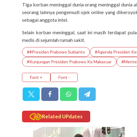
Tiga korban meninggal dunia orang meninggal dunia
seorang lainnya pengemudi ojek online yang dikeroyo
sebagai anggota intel.
Selain korban meninggal, saat ini masih terdapat pu
medis di sejumlah rumah sakit.
##Presiden Prabowo Subianto
#Agenda Presiden Ke
#Kunjungan Presiden Prabowo Ke Makassar
#Menteri
Font +
Font -
today-report
Menteri Li
Related UPdates
Pembenahan TP