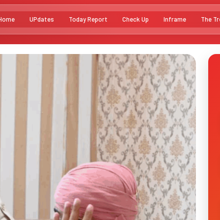
Home
UPdates
Today Report
Check Up
Inframe
The Tr