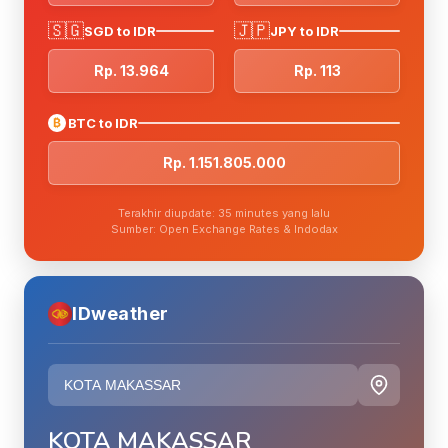
🇸🇬
🇯🇵
SGD to IDR
JPY to IDR
Rp. 13.964
Rp. 113
₿
BTC to IDR
Rp. 1.151.805.000
Terakhir diupdate: 35 minutes yang lalu
Sumber: Open Exchange Rates & Indodax
IDweather
KOTA MAKASSAR