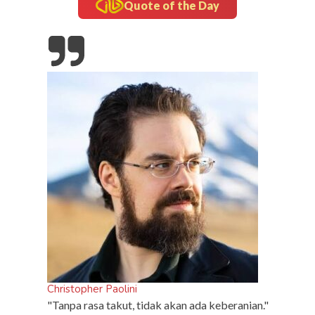
Quote of the Day
updates
Tampil Nyentrik di The Sounds Project, Naykilla
Curi Perhatian
sport
R
di
Christopher Paolini
"Tanpa rasa takut, tidak akan ada keberanian."