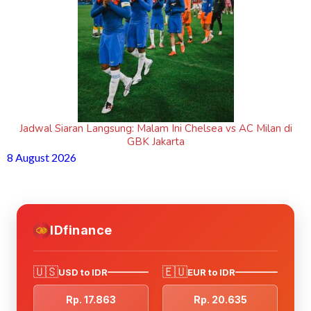
Jadwal Siaran Langsung: Malam Ini Chelsea vs AC Milan di
GBK Jakarta
8 August 2026
IDfinance
🇺🇸
🇪🇺
USD to IDR
EUR to IDR
Rp. 17.863
Rp. 20.635