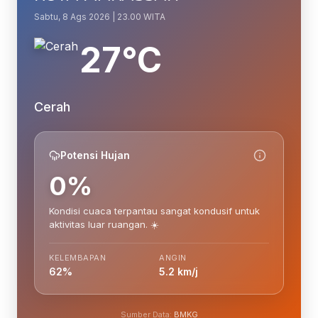
Sabtu, 8 Ags 2026 | 23.00 WITA
27°C
Cerah
Potensi Hujan
0%
Kondisi cuaca terpantau sangat kondusif untuk
aktivitas luar ruangan. ☀️
KELEMBAPAN
ANGIN
62%
5.2 km/j
Sumber Data:
BMKG