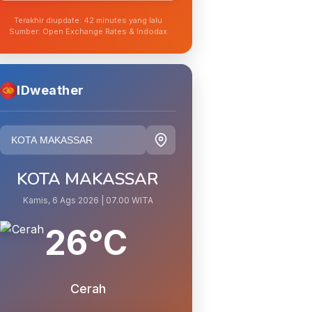
Terakhir diupdate: 42 minutes yang lalu
Sumber: Open Exchange Rates & Indodax
IDweather
KOTA MAKASSAR
Kamis, 6 Ags 2026 | 07.00 WITA
26°C
Cerah