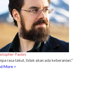
istopher Paolini
npa rasa takut, tidak akan ada keberanian."
d More >