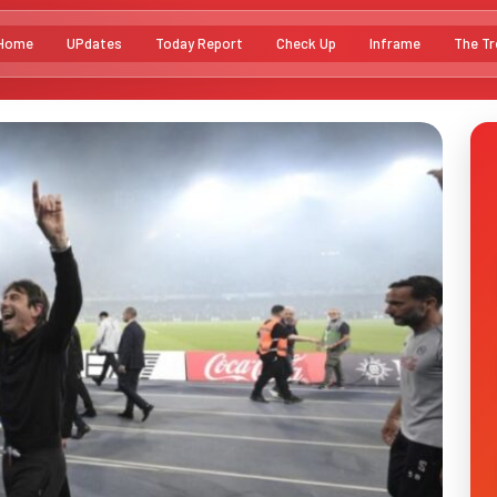
Home
UPdates
Today Report
Check Up
Inframe
The Tr