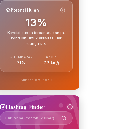
Potensi Hujan
13%
Kondisi cuaca terpantau sangat
kondusif untuk aktivitas luar
ruangan. ☀️
KELEMBAPAN
ANGIN
71%
7.2 km/j
Sumber Data:
BMKG
Hashtag Finder