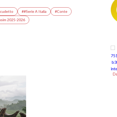
cudetto
##Serie A Italia
#Conte
usim 2025-2026
intermezzo
Danau Natron di Tanzania, Cantik namu
Mematikan
y, Rabu 5 Agustus 2026