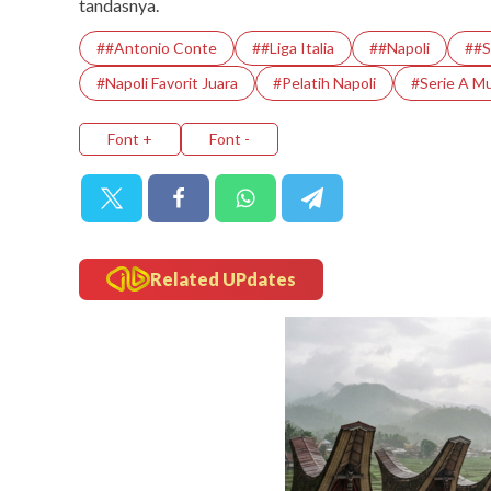
tandasnya.
##Antonio Conte
##Liga Italia
##Napoli
##S
#Napoli Favorit Juara
#Pelatih Napoli
#Serie A M
Font +
Font -
Related UPdates
tipstrick
Tips Trick Toda