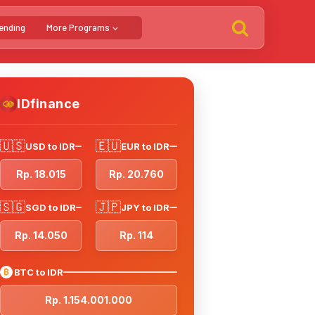
ending
More Programs
IDfinance
🇺🇸
🇪🇺
USD to IDR
EUR to IDR
Rp. 18.015
Rp. 20.760
🇸🇬
🇯🇵
SGD to IDR
JPY to IDR
Rp. 14.050
Rp. 114
₿
BTC to IDR
Rp. 1.154.001.000