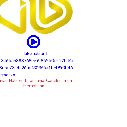
n
k-onloc
Yappay, UMKM Lokal Makassar yang
Terkenal Lewat Kelezatannya