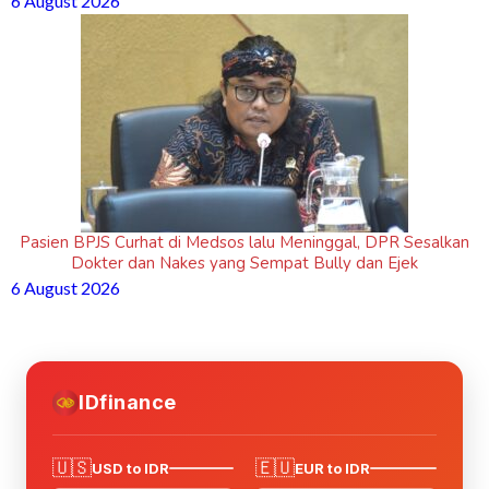
6 August 2026
Pasien BPJS Curhat di Medsos lalu Meninggal, DPR Sesalkan
Dokter dan Nakes yang Sempat Bully dan Ejek
6 August 2026
IDfinance
🇺🇸
🇪🇺
USD to IDR
EUR to IDR