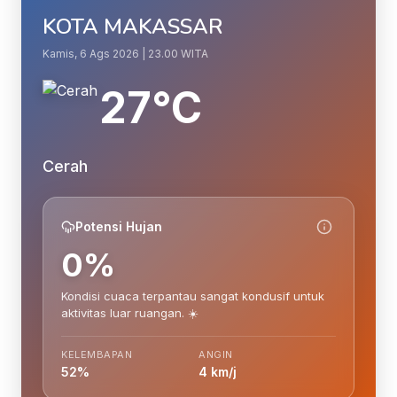
KOTA MAKASSAR
Kamis, 6 Ags 2026 | 23.00 WITA
27°C
Cerah
Potensi Hujan
0%
Kondisi cuaca terpantau sangat kondusif untuk
aktivitas luar ruangan. ☀️
KELEMBAPAN
ANGIN
52%
4 km/j