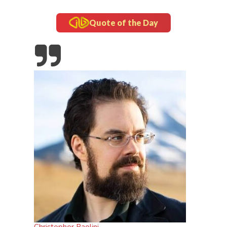
Quote of the Day
Laga
ia
inframe
5 Fakta Unik Kerak Telor, Kuliner Legendaris Khas
Betawi
Christopher Paolini