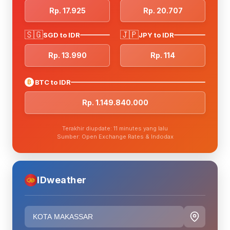
Rp. 17.925
Rp. 20.707
🇸🇬
🇯🇵
SGD to IDR
JPY to IDR
Rp. 13.990
Rp. 114
₿
BTC to IDR
Rp. 1.149.840.000
Terakhir diupdate: 11 minutes yang lalu
Sumber: Open Exchange Rates & Indodax
IDweather