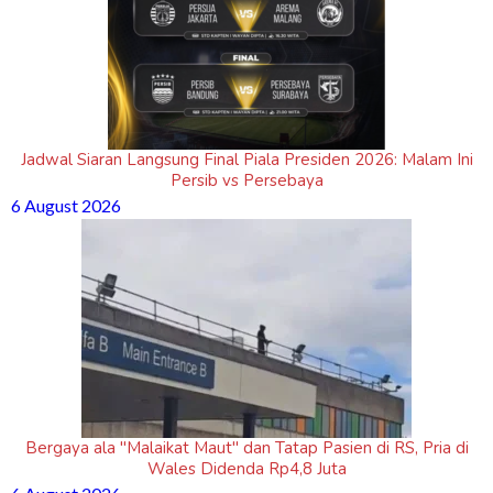
Jadwal Siaran Langsung Final Piala Presiden 2026: Malam Ini
Persib vs Persebaya
6 August 2026
Bergaya ala "Malaikat Maut" dan Tatap Pasien di RS, Pria di
Wales Didenda Rp4,8 Juta