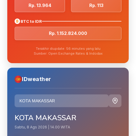
Rp. 13.964
Rp. 113
₿
BTC to IDR
Rp. 1.152.824.000
Terakhir diupdate: 56 minutes yang lalu
Sumber: Open Exchange Rates & Indodax
IDweather
KOTA MAKASSAR
Sabtu, 8 Ags 2026 | 14.00 WITA