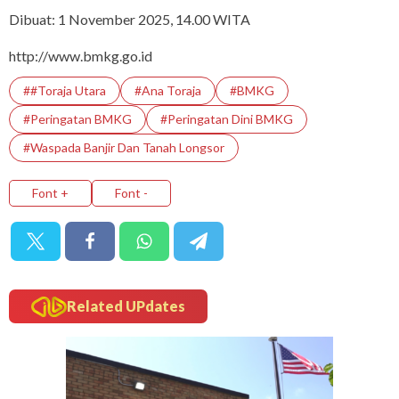
Dibuat: 1 November 2025, 14.00 WITA
http://www.bmkg.go.id
##Toraja Utara
#ana Toraja
#BMKG
#peringatan BMKG
#Peringatan Dini BMKG
#Waspada Banjir Dan Tanah Longsor
Font +
Font -
Related UPdates