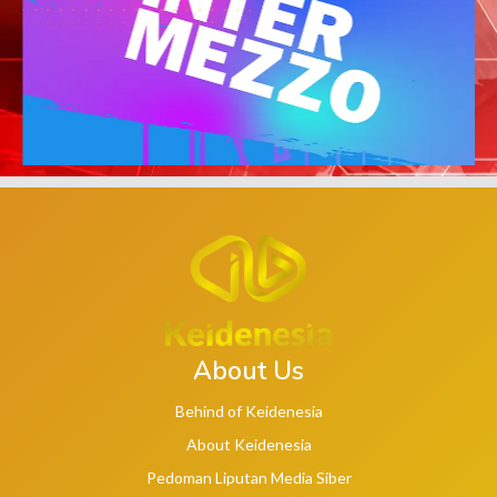
About Us
Behind of Keidenesia
About Keidenesia
Pedoman Liputan Media Siber