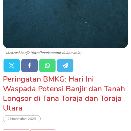
Ilustrasi banjir (foto:Pexels/aamir dukanwala)
Peringatan BMKG: Hari Ini
Waspada Potensi Banjir dan Tanah
Longsor di Tana Toraja dan Toraja
Utara
2 November 2025