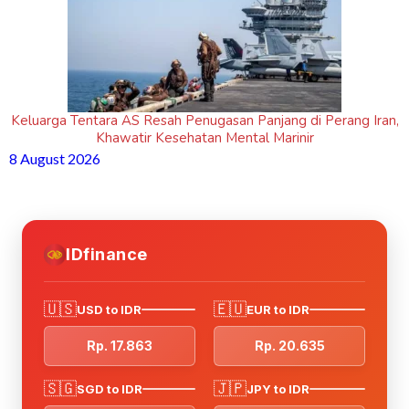
Keluarga Tentara AS Resah Penugasan Panjang di Perang Iran,
Khawatir Kesehatan Mental Marinir
8 August 2026
IDfinance
🇺🇸
🇪🇺
USD to IDR
EUR to IDR
Rp. 17.863
Rp. 20.635
🇸🇬
🇯🇵
SGD to IDR
JPY to IDR