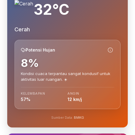
32°C
Cerah
Potensi Hujan
8%
Kondisi cuaca terpantau sangat kondusif untuk
aktivitas luar ruangan. ☀️
KELEMBAPAN
ANGIN
57%
12 km/j
Sumber Data:
BMKG