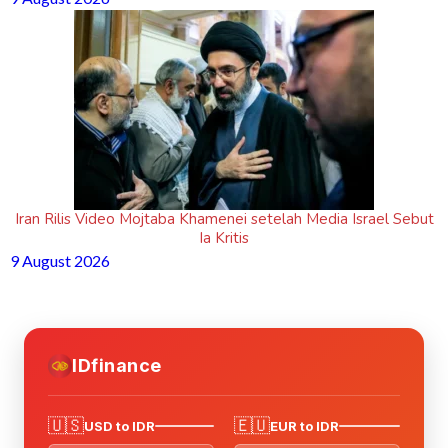
Iran Rilis Video Mojtaba Khamenei setelah Media Israel Sebut
Ia Kritis
9 August 2026
IDfinance
🇺🇸
🇪🇺
USD to IDR
EUR to IDR