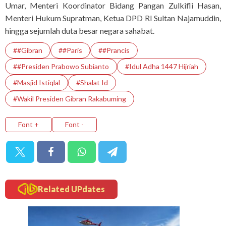
Umar, Menteri Koordinator Bidang Pangan Zulkifli Hasan,
Menteri Hukum Supratman, Ketua DPD RI Sultan Najamuddin,
hingga sejumlah duta besar negara sahabat.
##Gibran
##Paris
##Prancis
##Presiden Prabowo Subianto
#Idul Adha 1447 Hijriah
#Masjid Istiqlal
#Shalat Id
#Wakil Presiden Gibran Rakabuming
Font +
Font -
Related UPdates