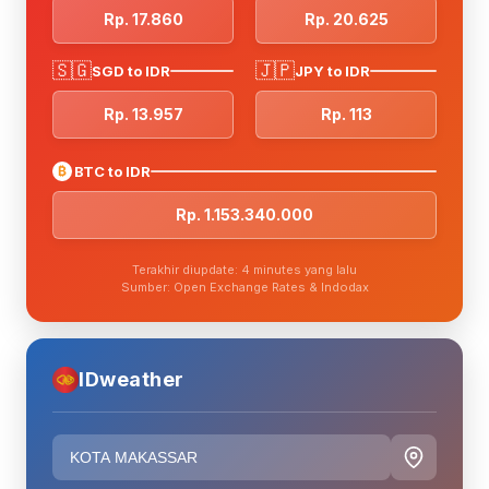
Rp. 17.860
Rp. 20.625
🇸🇬
🇯🇵
SGD to IDR
JPY to IDR
Rp. 13.957
Rp. 113
₿
BTC to IDR
Rp. 1.153.340.000
Terakhir diupdate: 4 minutes yang lalu
Sumber: Open Exchange Rates & Indodax
IDweather