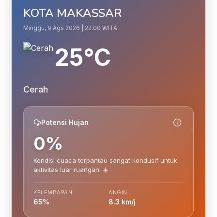
KOTA MAKASSAR
Minggu, 9 Ags 2026 | 22.00 WITA
25°C
Cerah
Potensi Hujan
0%
Kondisi cuaca terpantau sangat kondusif untuk
aktivitas luar ruangan. ☀️
KELEMBAPAN
ANGIN
65%
8.3 km/j