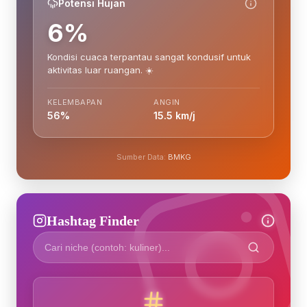
Potensi Hujan
6%
Kondisi cuaca terpantau sangat kondusif untuk
aktivitas luar ruangan. ☀️
KELEMBAPAN
ANGIN
56%
15.5 km/j
Sumber Data:
BMKG
Hashtag Finder