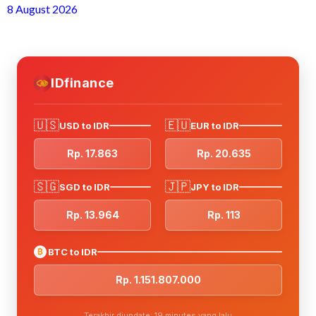
8 August 2026
IDfinance
🇺🇸
🇪🇺
USD to IDR
EUR to IDR
Rp. 17.863
Rp. 20.635
🇸🇬
🇯🇵
SGD to IDR
JPY to IDR
Rp. 13.964
Rp. 113
₿
BTC to IDR
Rp. 1.151.807.000
Terakhir diupdate: 19 minutes yang lalu