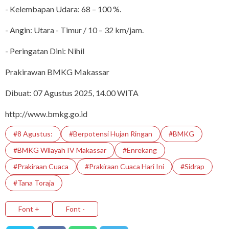
- Kelembapan Udara: 68 – 100 %.
- Angin: Utara - Timur / 10 – 32 km/jam.
- Peringatan Dini: Nihil
Prakirawan BMKG Makassar
Dibuat: 07 Agustus 2025, 14.00 WITA
http://www.bmkg.go.id
#8 Agustus:
#Berpotensi Hujan Ringan
#BMKG
#BMKG Wilayah IV Makassar
#enrekang
#Prakiraan Cuaca
#Prakiraan Cuaca Hari Ini
#Sidrap
#tana Toraja
Font +
Font -