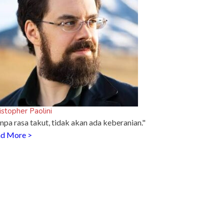
istopher Paolini
npa rasa takut, tidak akan ada keberanian."
d More >