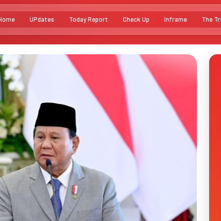
Home
UPdates
Today Report
Check Up
Inframe
The Tr