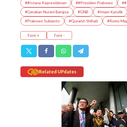
##Istana Kepresidenan
##Presiden Prabowo
##
#Gerakan Nurani Bangsa
#GNB
#Imam Katolik
#prabowo Subianto
#Quraish Shihab
#Romo Mag
Font +
Font -
Related UPdates
sportsholic
Jadwal Siaran Langs
Laga Hidup Mati Si
Indon