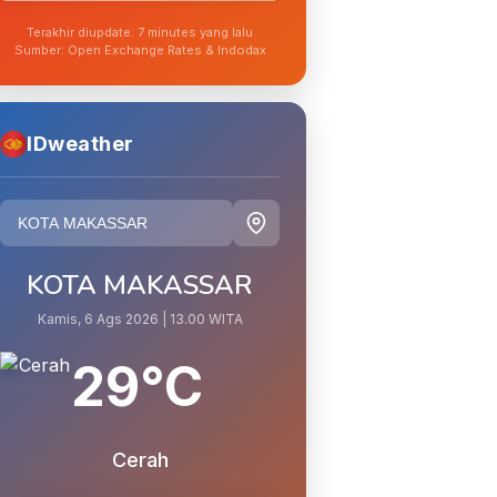
Terakhir diupdate: 7 minutes yang lalu
Sumber: Open Exchange Rates & Indodax
IDweather
KOTA MAKASSAR
Kamis, 6 Ags 2026 | 13.00 WITA
29°C
Cerah