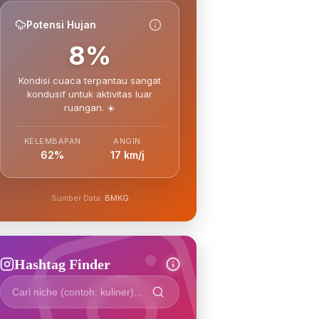
Potensi Hujan
8%
Kondisi cuaca terpantau sangat
kondusif untuk aktivitas luar
ruangan. ☀️
KELEMBAPAN
ANGIN
62%
17 km/j
Sumber Data:
BMKG
Hashtag Finder