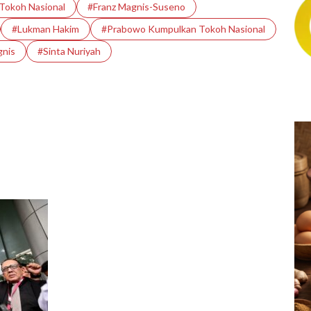
Tokoh Nasional
#Franz Magnis-Suseno
#Lukman Hakim
#Prabowo Kumpulkan Tokoh Nasional
nis
#Sinta Nuriyah
ung Piala AFF 2026:
ngapura Vs Timnas
esia