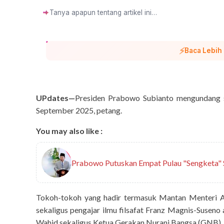
✦
⚡
Baca Lebih
UPdates—
Presiden Prabowo Subianto mengundang se
September 2025, petang.
You may also like :
Prabowo Putuskan Empat Pulau "Sengketa" 
Tokoh-tokoh yang hadir termasuk Mantan Menteri 
sekaligus pengajar ilmu filsafat Franz Magnis-Susen
Wahid sekaligus Ketua Gerakan Nurani Bangsa (GNB), 