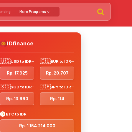
ending
More Programs
IDfinance
🇺🇸
🇪🇺
USD to IDR
EUR to IDR
Rp. 17.925
Rp. 20.707
🇸🇬
🇯🇵
SGD to IDR
JPY to IDR
Rp. 13.990
Rp. 114
₿
BTC to IDR
Rp. 1.154.214.000