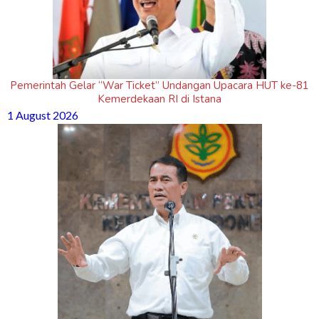
Pemerintah Gelar “War Ticket” Undangan Upacara HUT ke-81
Kemerdekaan RI di Istana
1 August 2026