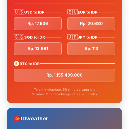
🇺🇸
🇪🇺
USD to IDR
EUR to IDR
Rp. 17.936
Rp. 20.680
🇸🇬
🇯🇵
SGD to IDR
JPY to IDR
Rp. 13.981
Rp. 113
₿
BTC to IDR
Rp. 1.155.439.000
Terakhir diupdate: 59 minutes yang lalu
Sumber: Open Exchange Rates & Indodax
IDweather