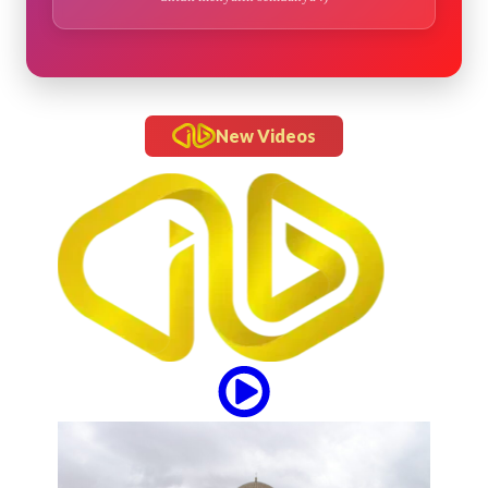
New Videos
updates
“Om Telolet Om” Go Internasional Lewat Single
"Honk!" No Na