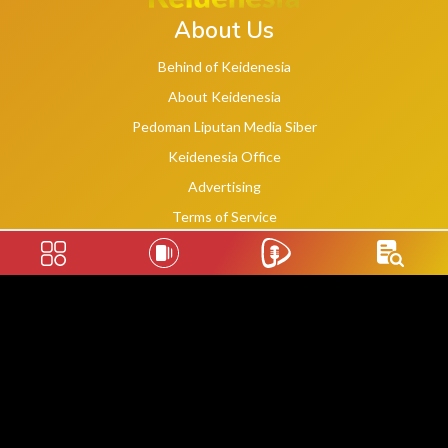
About Us
Behind of Keidenesia
About Keidenesia
Pedoman Liputan Media Siber
Keidenesia Office
Advertising
Terms of Service
Privacy Policy
Social Links
2020 -
2026
©
keidenesia.tv
WebDev By Makassar Website