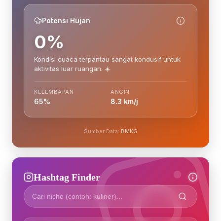
Potensi Hujan
0%
Kondisi cuaca terpantau sangat kondusif untuk
aktivitas luar ruangan. ☀️
KELEMBAPAN
ANGIN
65%
8.3 km/j
Sumber Data:
BMKG
Hashtag Finder