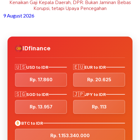
Kenaikan Gaji Kepala Daerah, DPR: Bukan Jaminan Bebas
Korupsi, tetapi Upaya Pencegahan
9 August 2026
IDfinance
🇺🇸
🇪🇺
USD to IDR
EUR to IDR
Rp. 17.860
Rp. 20.625
🇸🇬
🇯🇵
SGD to IDR
JPY to IDR
Rp. 13.957
Rp. 113
₿
BTC to IDR
Rp. 1.153.340.000