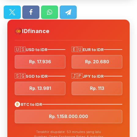
IDfinance
🇺🇸
🇪🇺
USD to IDR
EUR to IDR
Rp. 17.936
Rp. 20.680
🇸🇬
🇯🇵
SGD to IDR
JPY to IDR
Rp. 13.981
Rp. 113
₿
BTC to IDR
Rp. 1.158.000.000
Terakhir diupdate: 53 minutes yang lalu
Sumber: Open Exchange Rates & Indodax