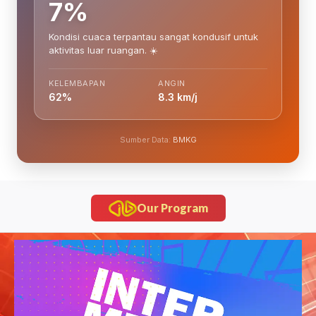
7%
Kondisi cuaca terpantau sangat kondusif untuk
aktivitas luar ruangan. ☀️
KELEMBAPAN
ANGIN
62%
8.3 km/j
Sumber Data:
BMKG
Our Program