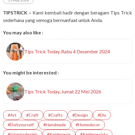
15 May 2026
TIPSTRICK –
Kami kembali hadir dengan beragam Tips Trick
sederhana yang semoga bermanfaat untuk Anda.
You may also like :
Tips Trick Today, Rabu 4 Desember 2024
You might be interested :
Tips Trick Today, Jumat 22 Mei 2026
#art
#Craft
#crafts
#design
#diy
#doityourself
#handmade
#homedecor
#interiordesign
#Keidenesia
#Keidenesiatv