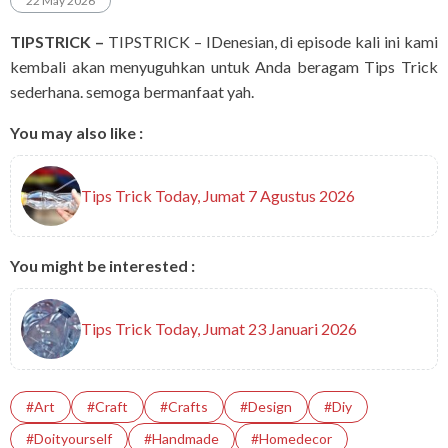
22 May 2026
TIPSTRICK –
TIPSTRICK – IDenesian, di episode kali ini kami
kembali akan menyuguhkan untuk Anda beragam Tips Trick
sederhana. semoga bermanfaat yah.
You may also like :
Tips Trick Today, Jumat 7 Agustus 2026
You might be interested :
Tips Trick Today, Jumat 23 Januari 2026
#art
#Craft
#crafts
#design
#diy
#doityourself
#handmade
#homedecor