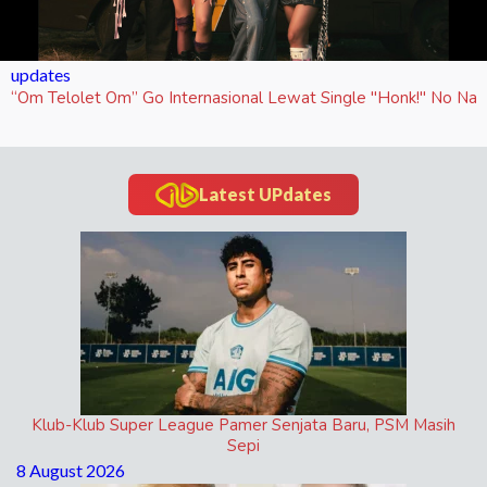
updates
“Om Telolet Om” Go Internasional Lewat Single "Honk!" No Na
Latest UPdates
Klub-Klub Super League Pamer Senjata Baru, PSM Masih
Sepi
8 August 2026