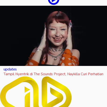
updates
Tampil Nyentrik di The Sounds Project, Naykilla Curi Perhatian