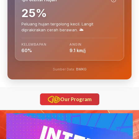
25%
Peluang hujan tergolong kecil. Langit
diprakirakan cerah berawan. 🌥️
KELEMBAPAN
ANGIN
60%
9.1 km/j
Sumber Data:
BMKG
Our Program