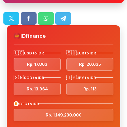
IDfinance
🇺🇸
🇪🇺
USD to IDR
EUR to IDR
Rp. 17.863
Rp. 20.635
🇸🇬
🇯🇵
SGD to IDR
JPY to IDR
Rp. 13.964
Rp. 113
₿
BTC to IDR
Rp. 1.149.230.000