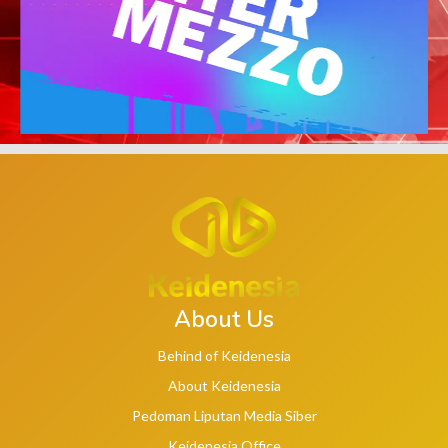
About Us
Behind of Keidenesia
About Keidenesia
Pedoman Liputan Media Siber
Keidenesia Office