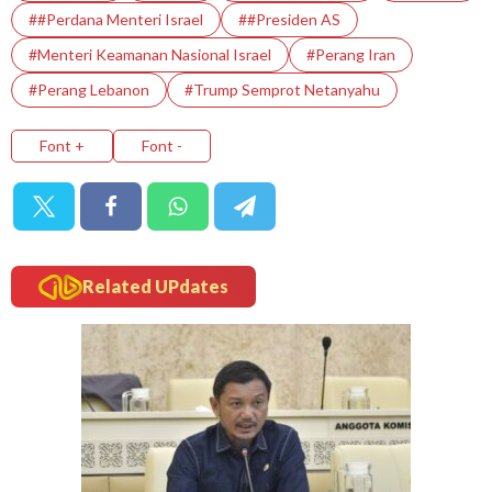
##Perdana Menteri Israel
##Presiden AS
#Menteri Keamanan Nasional Israel
#Perang Iran
#Perang Lebanon
#Trump Semprot Netanyahu
Font +
Font -
Related UPdates