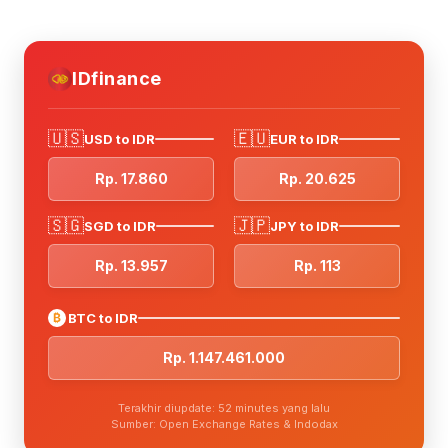
IDfinance
🇺🇸
🇪🇺
USD to IDR
EUR to IDR
Rp. 17.860
Rp. 20.625
🇸🇬
🇯🇵
SGD to IDR
JPY to IDR
Rp. 13.957
Rp. 113
₿
BTC to IDR
Rp. 1.147.461.000
Terakhir diupdate: 52 minutes yang lalu
Sumber: Open Exchange Rates & Indodax