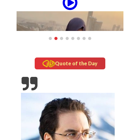
Quote of the Day
updates
Tampil Nyentrik di The Sounds Project, Naykilla
Curi Perhatian
Gado di