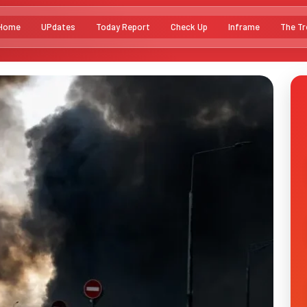
Home
UPdates
Today Report
Check Up
Inframe
The Tr