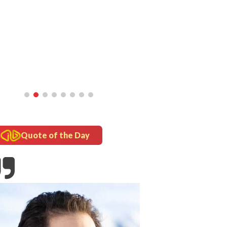
inframe
5 Fakta Unik Kerak Telor, Kuliner
Legendaris Khas Betawi
Quote of the Day