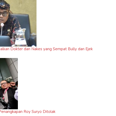
salkan Dokter dan Nakes yang Sempat Bully dan Ejek
i Penangkapan Roy Suryo Ditolak