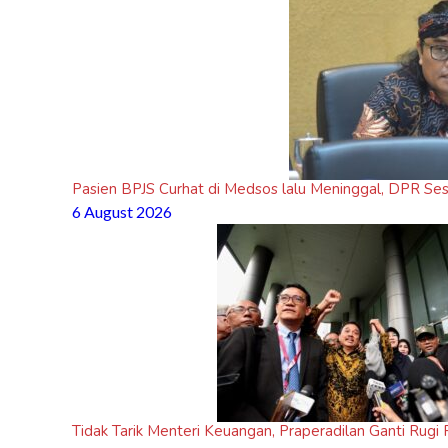
Pasien BPJS Curhat di Medsos lalu Meninggal, DPR Se
6 August 2026
Tidak Tarik Menteri Keuangan, Praperadilan Ganti Rug