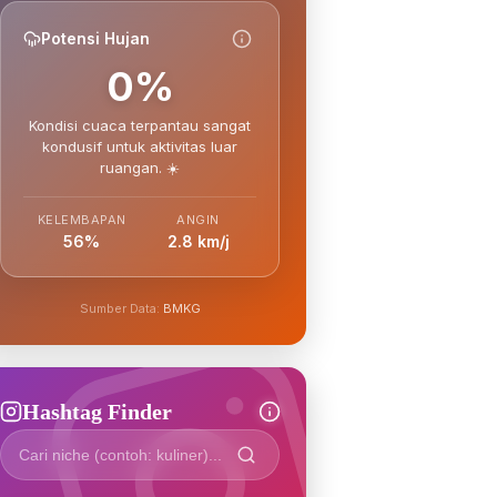
Potensi Hujan
0%
Kondisi cuaca terpantau sangat
kondusif untuk aktivitas luar
ruangan. ☀️
KELEMBAPAN
ANGIN
56%
2.8 km/j
Sumber Data:
BMKG
Hashtag Finder