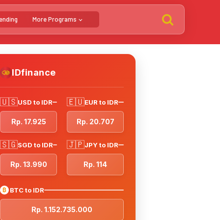
ending
More Programs
IDfinance
🇺🇸
🇪🇺
USD to IDR
EUR to IDR
Rp. 17.925
Rp. 20.707
🇸🇬
🇯🇵
SGD to IDR
JPY to IDR
Rp. 13.990
Rp. 114
₿
BTC to IDR
Rp. 1.152.735.000