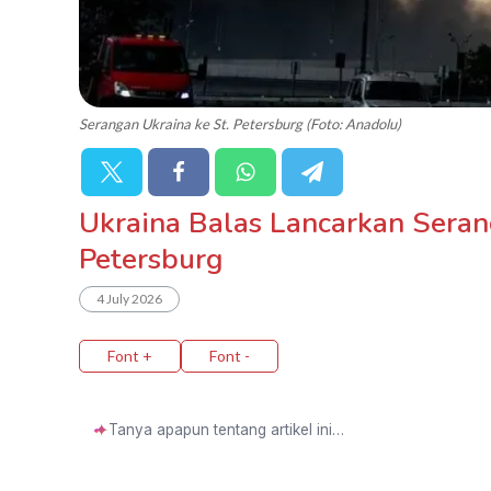
Serangan Ukraina ke St. Petersburg (Foto: Anadolu)
Ukraina Balas Lancarkan Sera
Petersburg
4 July 2026
Font +
Font -
✦