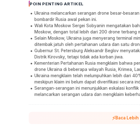
POIN PENTING ARTIKEL
Ukraina melancarkan serangan drone besar-besaran 
bombardir Rusia awal pekan ini.
Wali Kota Moskow Sergei Sobyanin mengatakan bahw
Moskow, dengan total lebih dari 200 drone terbang 
Selain Moskow, Ukraina juga menyerang terminal min
ditembak jatuh oleh pertahanan udara dan satu drone
Gubernur St. Petersburg Aleksandr Beglov menyata
Distrik Kirovsky, tetapi tidak ada korban jiwa.
Kementerian Pertahanan Rusia mengklaim bahwa p
drone Ukraina di beberapa wilayah Rusia, Krimea, La
Ukraina mengklaim telah melumpuhkan lebih dari 40%
meskipun klaim ini belum dapat diverifikasi secara i
Serangan-serangan ini menunjukkan eskalasi konflik
melancarkan serangan udara dan mengklaim keberha
⚡
Baca Lebih