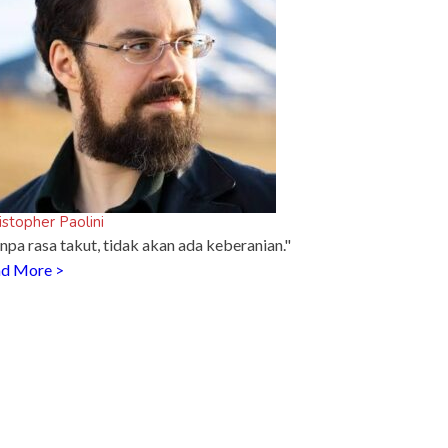
istopher Paolini
npa rasa takut, tidak akan ada keberanian."
d More >