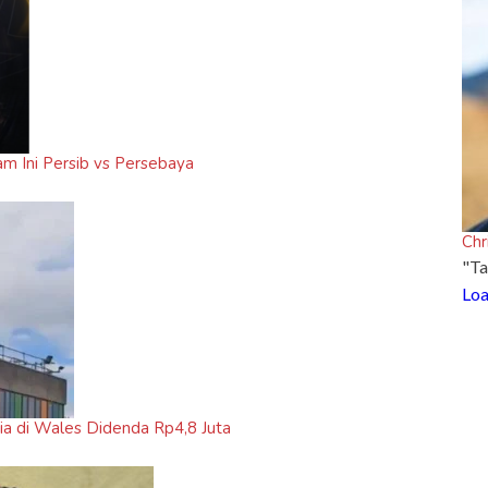
am Ini Persib vs Persebaya
Chr
"Ta
Loa
ria di Wales Didenda Rp4,8 Juta