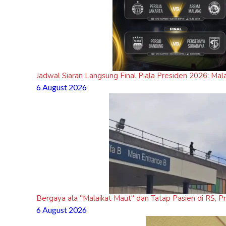
Jadwal Siaran Langsung Final Piala Presiden 2026: Mal
6 August 2026
Bergaya ala "Malaikat Maut" dan Tatap Pasien di RS, P
6 August 2026