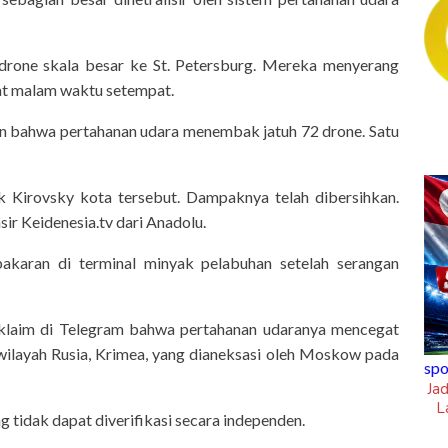
drone skala besar ke St. Petersburg. Mereka menyerang
mat malam waktu setempat.
n bahwa pertahanan udara menembak jatuh 72 drone. Satu
k Kirovsky kota tersebut. Dampaknya telah dibersihkan.
ir Keidenesia.tv dari Anadolu.
akaran di terminal minyak pelabuhan setelah serangan
gklaim di Telegram bahwa pertahanan udaranya mencegat
today-report
ilayah Rusia, Krimea, yang dianeksasi oleh Moskow pada
Menteri Lingkungan Hidup Puji
sportsholic
Pembenahan TPA Tamangapa Makassar
Jadwal Siaran Lang
Laga Hidup Mati 
 tidak dapat diverifikasi secara independen.
Ind