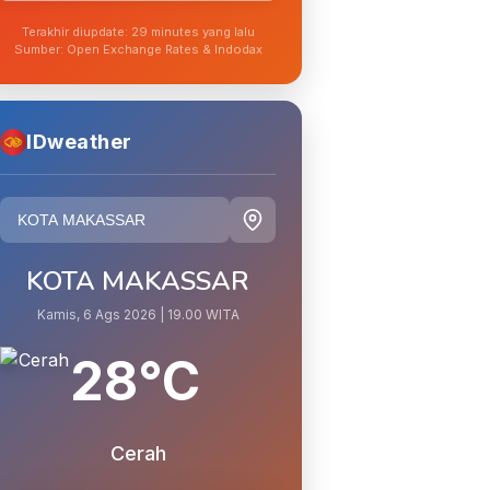
Terakhir diupdate: 29 minutes yang lalu
Sumber: Open Exchange Rates & Indodax
IDweather
KOTA MAKASSAR
Kamis, 6 Ags 2026 | 19.00 WITA
28°C
Cerah