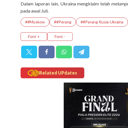
Dalam laporan lain, Ukraina mengklaim telah melump
pada awal Juli.
##Moskow
##Perang
##Perang Rusia-Ukraina
Font +
Font -
Related UPdates